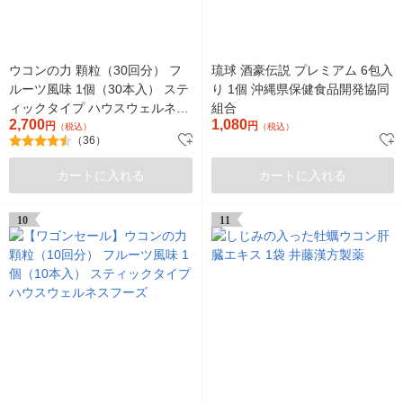
ウコンの力 顆粒（30回分） フ
琉球 酒豪伝説 プレミアム 6包入
ルーツ風味 1個（30本入） ステ
り 1個 沖縄県保健食品開発協同
ィックタイプ ハウスウェルネス
組合
2,700
1,080
フーズ
円
円
（税込）
（税込）
（36）
カートに入れる
カートに入れる
10
11