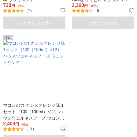
730
3,360
円
円
（税込）
（税込）
（7）
（6）
カートに入れる
カートに入れる
14
ウコンの力 カシスオレンジ味 1
セット（1本（100ml）×12）ハ
ウスウェルネスフーズ ウコンド
2,400
リンク
円
（税込）
（11）