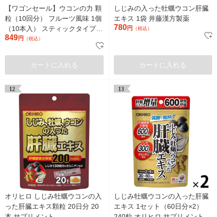
【ワゴンセール】ウコンの力 顆
しじみの入った牡蠣ウコン肝臓
粒（10回分） フルーツ風味 1個
エキス 1袋 井藤漢方製薬
780
（10本入） スティックタイプ
円
（税込）
849
ハウスウェルネスフーズ
円
（税込）
カートに入れる
カートに入れる
12
13
オリヒロ しじみ牡蠣ウコンの入
しじみ牡蠣ウコンの入った肝臓
った肝臓エキス顆粒 20日分 20
エキス 1セット（60日分×2）
本 サプリメント
240粒 オリヒロ サプリメント