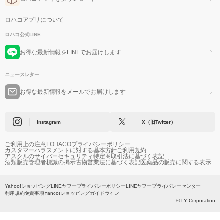
ロハコアプリについて
ロハコ公式LINE
お得な最新情報をLINEでお届けします
ニュースレター
お得な最新情報をメールでお届けします
Instagram
X（旧Twitter）
ご利用上の注意
LOHACOプライバシーポリシー
カスタマーハラスメントに対する基本方針
ご利用規約
アスクルのサイバーセキュリティ
特定商取引法に基づく表記
酒類販売管理者標識の掲示
古物営業法に基づく表記
医薬品の販売に関する表示
Yahoo!ショッピング
LINEヤフープライバシーポリシー
LINEヤフープライバシーセンター
利用規約
免責事項
Yahoo!ショッピングガイドライン
© LY Corporation