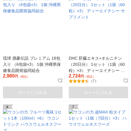
琉球 酒豪伝説 プレミアム 18包
DHC 肝臓エキス+オルニチン
入り （6包袋×3） 1個 沖縄県保
（20日分） 1セット（1袋（60
健食品開発協同組合
粒）×3） ディーエイチシー サ
2,980
2,724
円
プリメント
円
（税込）
（税込）
（7）
カートに入れる
カートに入れる
6
7