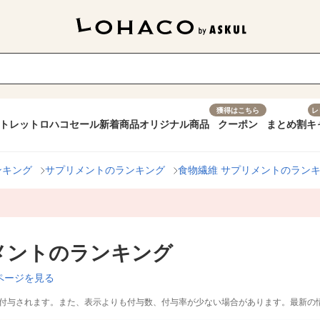
獲得はこちら
レ
トレット
ロハコセール
新着商品
オリジナル商品
クーポン
まとめ割
キ
ンキング
サプリメントのランキング
食物繊維 サプリメントのラン
メントのランキング
ページを見る
付与されます。また、表示よりも付与数、付与率が少ない場合があります。最新の