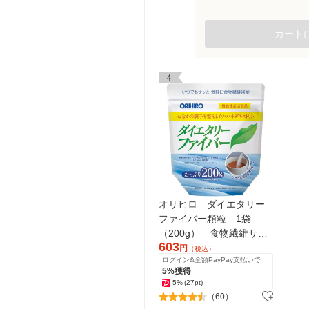
カート
4
オリヒロ ダイエタリー
ファイバー顆粒 1袋
（200g） 食物繊維サプ
603
リメント
円
（税込）
ログイン&全額PayPay支払いで
5%獲得
5%
(27pt)
（60）