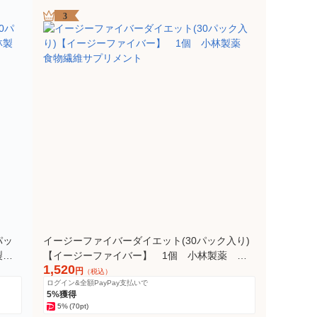
3
パッ
イージーファイバーダイエット(30パック入り)
製薬
【イージーファイバー】 1個 小林製薬 食
1,520
物繊維サプリメント
円
（税込）
ログイン&全額PayPay支払いで
5%獲得
5%
(70pt)