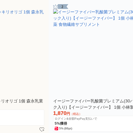
2
リオリゴ 1個 森永乳業
イージーファイバー乳酸菌プレミアム(30
ク入り)【イージーファイバー】 1個 小林
1,870
食物繊維サプリメント
円
（税込）
ログイン&全額PayPay支払いで
5%獲得
5%
(86pt)