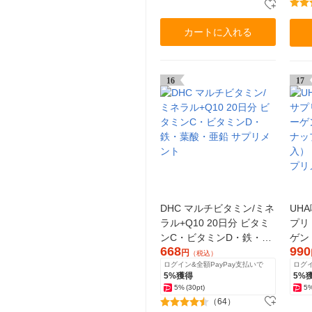
カートに入れる
16
17
DHC マルチビタミン/ミネ
UH
ラル+Q10 20日分 ビタミ
プリ
ンC・ビタミンD・鉄・葉
ゲン
668
990
酸・亜鉛 サプリメント
ップ
円
（税込）
ログイン&全額PayPay支払いで
ログイ
入）
5%獲得
5%
プリ
5%
(30pt)
5
（64）