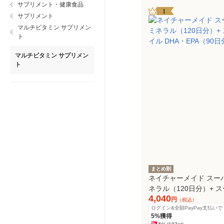
サプリメント・健康食品
1
サプリメント
マルチビタミン サプリメン
ト
マルチビタミン サプリメン
ト
まとめ割
ネイチャーメイド スー
ネラル（120日分）+ 
4,040
ル DHA・EPA（90日
円
（税込）
ログイン&全額PayPay支払いで
5%獲得