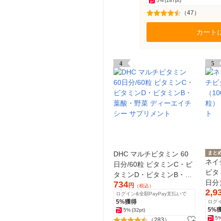
5%
(187pt)
（47）
カート
4
5
DHC マルチビタミン 60
まと
ネイ
日分/60粒 ビタミンC・ビ
ビタ
タミンD・ビタミンB・葉
日分
734
酸・野菜 ディーエイチシ
円
（税込）
2,9
塚製
ログイン&全額PayPay支払いで
ー サプリメント
5%獲得
ログイ
5%
5%
(32pt)
5
（283）