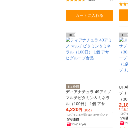
カートに入れる
10
11
まとめ割
UH
ディアナチュラ 49アミノ
プリ
マルチビタミン＆ミネラ
（3
ル（100日） 1個 アサヒ
2,1
ープ
4,220
グループ食品
1つあ
円
（税込）
（1
ログイ
ログイン&全額PayPay支払いで
プリ
5%
5%獲得
5
5%
(196pt)