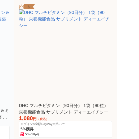
3
DHC マルチビタミン（90日分） 1袋（90粒）
ン＆ミ
栄養機能食品 サプリメント ディーエイチシー
薬 サ
1,080
円
（税込）
ログイン&全額PayPay支払いで
5%獲得
5%
(50pt)