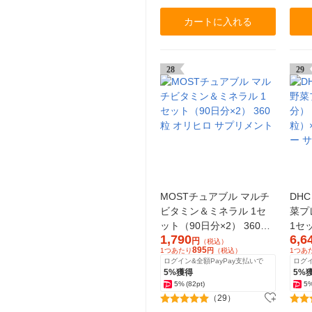
カートに入れる
28
29
MOSTチュアブル マルチ
DH
ビタミン＆ミネラル 1セ
菜プ
ット（90日分×2） 360粒
1セ
1,790
6,6
オリヒロ サプリメント
×3
円
（税込）
895
1つあたり
円
（税込）
1つあ
プリ
ログイン&全額PayPay支払いで
ログイ
5%獲得
5%
5%
(82pt)
5
（29）