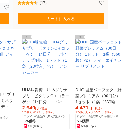
（17）
カートに入れる
8
9
UHA味覚糖 UHAグミサ
DHC 国産パーフェクト野
クトサプリ
プリ ビタミンC＋コラー
菜プレミアム（90日分）
＆ミネラ
ゲン（14日分） パイナ
1セット（1袋（360粒）
個 ディー
2,940
4,471
ップル味 1セット（1袋
×2） ディーエイチシー サ
円
円
（税込）
（税込）
980
2,235.5
1つあたり
円
（税込）
1つあたり
円
（税込）
（28粒入）×3） ノンシ
プリメント
ログイン&全額PayPay支払いで
ログイン&全額PayPay支払いで
y支払いで
ュガー
5%獲得
5%獲得
5%
(136pt)
5%
(207pt)