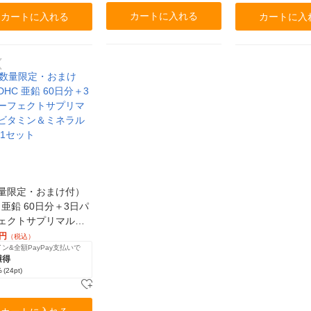
カートに入れる
カートに入れる
カートに入
量限定・おまけ付）
 亜鉛 60日分＋3日パ
ェクトサプリマルチ
ミン＆ミネラル付
円
（税込）
ン&全額PayPay支払いで
ット
獲得
%
(24pt)