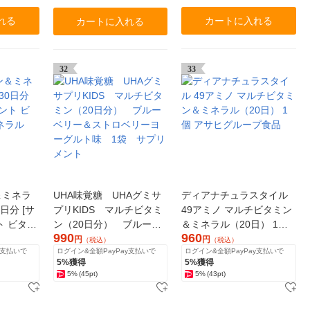
れる
カートに入れる
カートに入れる
32
33
＆ミネラ
UHA味覚糖 UHAグミサ
ディアナチュラスタイル
0日分 [サ
プリKIDS マルチビタミ
49アミノ マルチビタミン
ト ビタミ
ン（20日分） ブルーベ
＆ミネラル（20日） 1個
990
960
ル
リー＆ストロベリーヨー
アサヒグループ食品
円
円
（税込）
（税込）
y支払いで
ログイン&全額PayPay支払いで
ログイン&全額PayPay支払いで
グルト味 1袋 サプリメ
5%獲得
5%獲得
ント
5%
(45pt)
5%
(43pt)