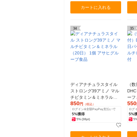
カートに入れる
34
35
ディアナチュラスタイル
（数
ストロング39アミノ マル
DHC
チビタミン＆ミネラル
ーフ
850
550
（20日） 1個 アサヒグル
ビタ
円
（税込）
ログイン&全額PayPay支払いで
ログイ
ープ食品
1セ
5%獲得
5%
5%
(38pt)
5