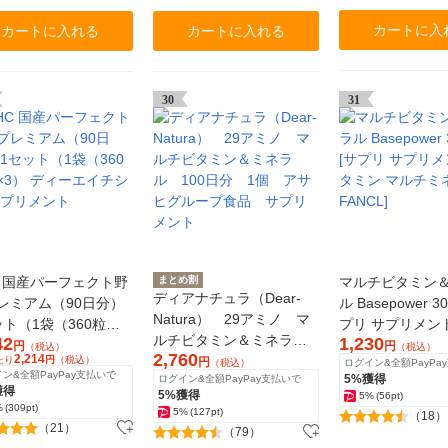
カートに入
カートに入れる
カートに入れる
30
31
C 国産パーフェクト野
まとめ割
マルチビタミン
ディアナチュラ（Dear-
レミアム（90日分）
ル Basepower 3
Natura） 29アミノ マ
ット（1袋（360粒）
プリ サプリメン
ルチビタミン＆ミネラ
42
1,230
） ディーエイチシー サ
ン マルチミネラ
円
円
（税込）
（税込）
2,760
2,214
ル 100日分 1個 アサ
たり
円
（税込）
円
（税込）
ログイン&全額PayPa
メント
FANCL]
ン&全額PayPay支払いで
5%獲得
ログイン&全額PayPay支払いで
ヒグループ食品 サプリ
獲得
5%獲得
5%
(56pt)
メント
%
(309pt)
5%
(127pt)
（18）
（21）
（79）