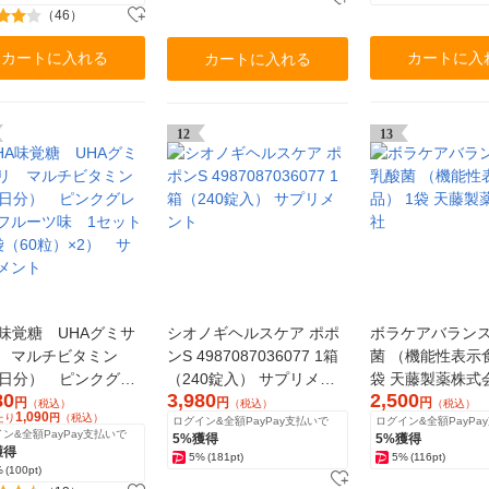
（46）
カートに入れる
カートに入
カートに入れる
12
13
A味覚糖 UHAグミサ
シオノギヘルスケア ポポ
ボラケアバランスw
 マルチビタミン
ンS 4987087036077 1箱
菌 （機能性表示食
0日分） ピンクグレ
（240錠入） サプリメン
袋 天藤製薬株式
80
3,980
2,500
フルーツ味 1セット
ト
円
円
円
（税込）
（税込）
（税込）
1,090
たり
円
（税込）
ログイン&全額PayPay支払いで
ログイン&全額PayPa
袋（60粒）×2） サ
ン&全額PayPay支払いで
5%獲得
5%獲得
メント
獲得
5%
(181pt)
5%
(116pt)
%
(100pt)