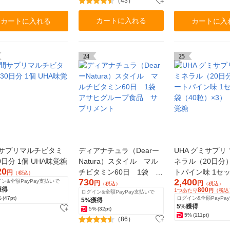
（43）
カートに入れる
カートに入れる
カートに入
24
25
サプリマルチビタミ
ディアナチュラ（Dearー
UHA グミサプリ
0日分 1個 UHA味覚糖
Natura）スタイル マル
ネラル（20日分
20
チビタミン60日 1袋 ア
トパイン味 1セ
円
（税込）
730
2,400
ン&全額PayPay支払いで
サヒグループ食品 サプ
（40粒）×3） 
円
円
（税込）
（税込）
獲得
800
1つあたり
円
（税込
ログイン&全額PayPay支払いで
リメント
糖
%
(47pt)
ログイン&全額PayPa
5%獲得
5%獲得
5%
(32pt)
5%
(111pt)
（86）