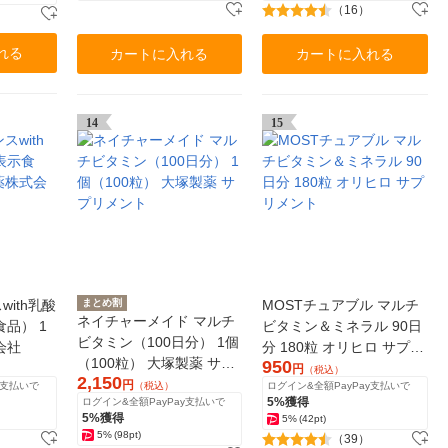
（16）
れる
カートに入れる
カートに入れる
14
15
ith乳酸
まとめ割
MOSTチュアブル マルチ
ネイチャーメイド マルチ
品） 1
ビタミン＆ミネラル 90日
ビタミン（100日分） 1個
会社
分 180粒 オリヒロ サプリ
（100粒） 大塚製薬 サプ
950
メント
円
（税込）
2,150
リメント
円
y支払いで
（税込）
ログイン&全額PayPay支払いで
5%獲得
ログイン&全額PayPay支払いで
5%獲得
5%
(42pt)
5%
(98pt)
（39）