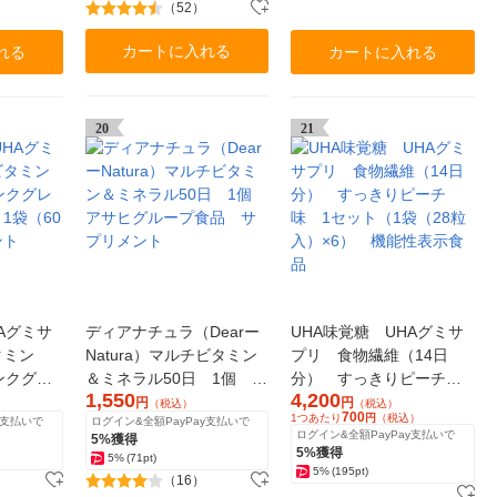
（52）
カートに入れる
れる
カートに入れる
20
21
Aグミサ
ディアナチュラ（Dearー
UHA味覚糖 UHAグミサ
タミン
Natura）マルチビタミン
プリ 食物繊維（14日
ンクグレ
＆ミネラル50日 1個 ア
分） すっきりピーチ
1,550
4,200
1袋（60
サヒグループ食品 サプ
味 1セット（1袋（28粒
円
円
（税込）
（税込）
700
1つあたり
円
（税込）
y支払いで
ログイン&全額PayPay支払いで
ント
リメント
入）×6） 機能性表示食
ログイン&全額PayPay支払いで
5%獲得
品
5%獲得
5%
(71pt)
5%
(195pt)
（16）