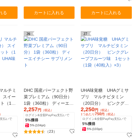
れる
カートに入れる
カートに入れる
26
27
 マルチミ
DHC 国産パーフェクト野
UHA味覚糖 UHAグミサ
） スイー
菜プレミアム（90日分）
プリ マルチビタミン
ット（1袋
1袋（360粒） ディーエイ
（20日分） ピンクグレ
2,257
2,250
UHA味覚
チシー サプリメント
ープフルーツ味 1セット
円
円
（税込）
（税込）
750
）
1つあたり
円
（税込）
ログイン&全額PayPay支払いで
（1袋（40粒入）×3）
y支払いで
ログイン&全額PayPay支払いで
5%獲得
5%獲得
5%
(104pt)
5%
(103pt)
（23）