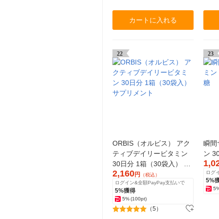
カートに入れる
22
23
ORBIS（オルビス） アク
瞬間
ティブデイリービタミン
ン 3
1,0
30日分 1箱（30袋入） サ
2,160
ログイ
プリメント
円
（税込）
5%
ログイン&全額PayPay支払いで
5
5%獲得
5%
(100pt)
（5）