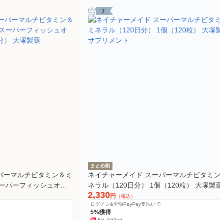
2
まとめ割
パーマルチビタミン＆ミ
ネイチャーメイド スーパーマルチビタミ
スーパーフィッシュオイ
ネラル（120日分） 1個（120粒） 大塚製
2,330
分） 大塚製薬
プリメント
円
（税込）
ログイン&全額PayPay支払いで
5%獲得