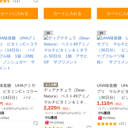
（13）
カートに入れる
カートに入れる
カートに入
18
19
A味覚糖 UHAグミサ
まとめ割
UHA味覚糖 UH
ディアナチュラ（Dear-
 ビタミンC＋コラー
プリ マルチビ
Natura） ベスト49アミノ
（14日分） パイナ
（30日分） ピ
マルチビタミン＆ミネラ
1,110
ル味 1袋（28粒
ープフルーツ味 
円
円
（税込）
（税込）
2,220
ル 50日分 1個 アサヒ
円
ン&全額PayPay支払いで
（税込）
ログイン&全額PayPa
 ノンシュガー サ
粒） サプリメ
獲得
5%獲得
ログイン&全額PayPay支払いで
GF サプリメント
メント
5%獲得
%
(45pt)
5%
(50pt)
5%
(102pt)
（17）