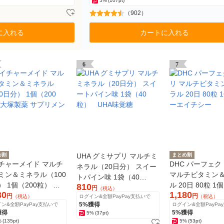
5%
(107pt)
（902）
に入れる
カートに入れる
6
7
め割
UHA グミサプリ マルチミ
まとめ割
チャーメイド マルチ
DHC パーフェ
ネラル（20日分） スイー
ミン＆ミネラル（100
マルチビタミン
トパイン味 1袋（40
） 1個（200粒） 大
ル 20日 80粒 1
810
粒） UHA味覚糖
円
（税込）
30
1,180
薬 サプリメント
エイチシー
円
円
（税込）
ログイン&全額PayPay支払いで
（税込）
5%獲得
ン&全額PayPay支払いで
ログイン&全額PayPa
獲得
5%獲得
5%
(37pt)
%
(135pt)
5%
(53pt)