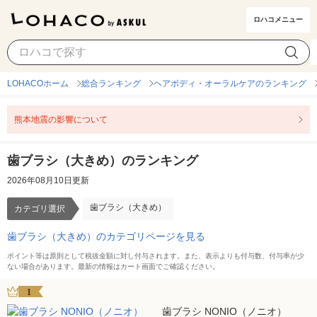
ロハコメニュー
歯ブラシ（大きめ）
カテゴリ選択
LOHACOホーム
総合ランキング
ヘアボディ・オーラルケアのランキング
熊本地震の影響について
歯ブラシ（大きめ）のランキング
2026年08月10日更新
歯ブラシ（大きめ）
カテゴリ選択
歯ブラシ（大きめ）のカテゴリページを見る
ポイント等は原則として税抜金額に対し付与されます。また、表示よりも付与数、付与率が少
ない場合があります。最新の情報はカート画面でご確認ください。
1
歯ブラシ NONIO（ノニオ）