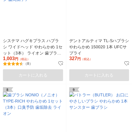
システマ ハグキプラス ハブラ
デントアルティマ TL-Sハブラシ
シ ワイドヘッド やわらかめ 1セ
やわらかめ 150020 1本 UFCサ
ット（3本） ライオン 歯ブラシ
プライ
1,003
327
歯周病ケア
円
円
（税込）
（税込）
（8）
カートに入れる
カートに入れる
8
9