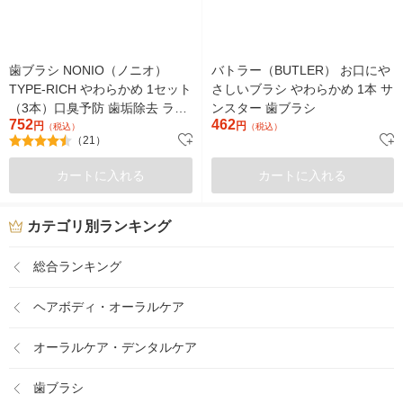
歯ブラシ NONIO（ノニオ）
バトラー（BUTLER） お口にや
TYPE-RICH やわらかめ 1セット
さしいブラシ やわらかめ 1本 サ
（3本）口臭予防 歯垢除去 ライ
ンスター 歯ブラシ
752
462
オン
円
円
（税込）
（税込）
（21）
カートに入れる
カートに入れる
カテゴリ別ランキング
総合ランキング
ヘアボディ・オーラルケア
オーラルケア・デンタルケア
歯ブラシ