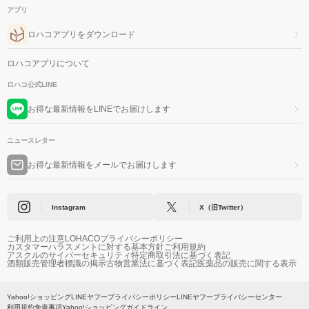
アプリ
ロハコアプリをダウンロード
ロハコアプリについて
ロハコ公式LINE
お得な最新情報をLINEでお届けします
ニュースレター
お得な最新情報をメールでお届けします
Instagram
X（旧Twitter）
ご利用上の注意
LOHACOプライバシーポリシー
カスタマーハラスメントに対する基本方針
ご利用規約
アスクルのサイバーセキュリティ
特定商取引法に基づく表記
酒類販売管理者標識の掲示
古物営業法に基づく表記
医薬品の販売に関する表示
Yahoo!ショッピング
LINEヤフープライバシーポリシー
LINEヤフープライバシーセンター
利用規約
免責事項
Yahoo!ショッピングガイドライン