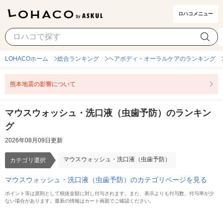
ロハコメニュー
マウスウォッシュ・洗口液（虫歯予防）
カテゴリ選択
LOHACOホーム
総合ランキング
ヘアボディ・オーラルケアのランキング
熊本地震の影響について
マウスウォッシュ・洗口液（虫歯予防）のランキン
グ
2026年08月09日更新
マウスウォッシュ・洗口液（虫歯予防）
カテゴリ選択
マウスウォッシュ・洗口液（虫歯予防）のカテゴリページを見る
ポイント等は原則として税抜金額に対し付与されます。また、表示よりも付与数、付与率が少
ない場合があります。最新の情報はカート画面でご確認ください。