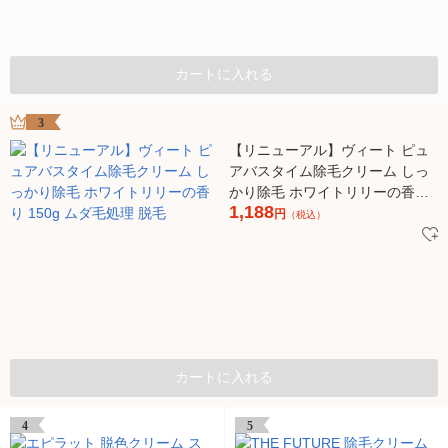
カートに入れる
3
【リニューアル】ヴィート ピュ
アバスタイム除毛クリーム しっ
かり除毛 ホワイトリリーの香り
1,188
150g ムダ毛処理 脱毛
円
（税込）
カートに入れる
4
5