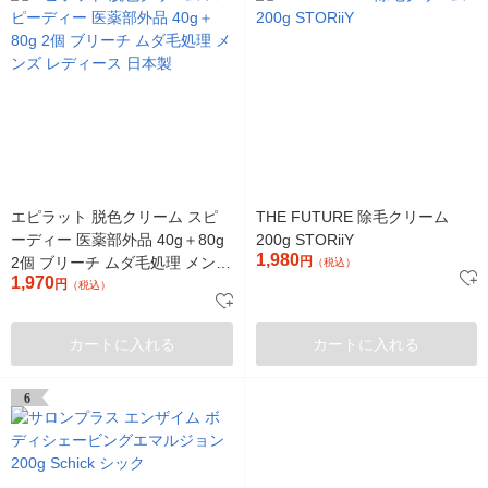
エピラット 脱色クリーム スピ
THE FUTURE 除毛クリーム
ーディー 医薬部外品 40g＋80g
200g STORiiY
1,980
2個 ブリーチ ムダ毛処理 メンズ
円
（税込）
1,970
レディース 日本製
円
（税込）
カートに入れる
カートに入れる
6