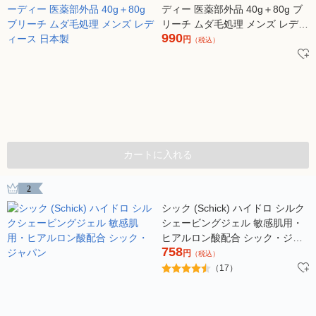
ディー 医薬部外品 40g＋80g ブ
リーチ ムダ毛処理 メンズ レディ
990
ース 日本製
円
（税込）
カートに入れる
2
シック (Schick) ハイドロ シルク
シェービングジェル 敏感肌用・
ヒアルロン酸配合 シック・ジャ
758
パン
円
（税込）
（17）