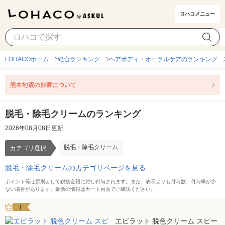
ロハコメニュー
脱毛・除毛クリーム
カテゴリ選択
LOHACOホーム
総合ランキング
ヘアボディ・オーラルケアのランキング
熊本地震の影響について
脱毛・除毛クリームのランキング
2026年08月08日更新
脱毛・除毛クリーム
カテゴリ選択
脱毛・除毛クリームのカテゴリページを見る
ポイント等は原則として税抜金額に対し付与されます。また、表示よりも付与数、付与率が少
ない場合があります。最新の情報はカート画面でご確認ください。
1
エピラット 脱色クリーム スピー