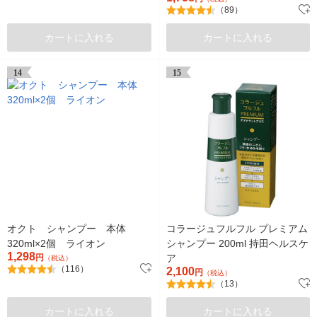
（89）
環境改善
カートに入れる
カートに入れる
14
15
オクト シャンプー 本体
コラージュフルフル プレミアム
320ml×2個 ライオン
シャンプー 200ml 持田ヘルスケ
1,298
円
ア
（税込）
（116）
2,100
円
（税込）
（13）
カートに入れる
カートに入れる