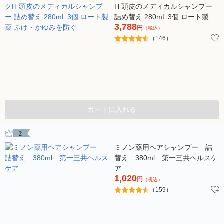
H 頭皮のメディカルシャンプー
詰め替え 280mL 3個 ロート製薬
3,788
ふけ・かゆみを防ぐ
円
（税込）
（146）
カートに入れる
2
ミノン薬用ヘアシャンプー 詰
替え 380ml 第一三共ヘルスケ
ア
1,020
円
（税込）
（159）