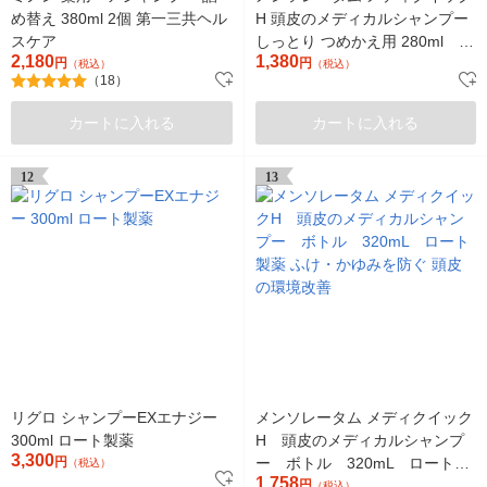
め替え 380ml 2個 第一三共ヘル
H 頭皮のメディカルシャンプー
スケア
しっとり つめかえ用 280ml ロ
2,180
1,380
円
ート製薬
円
（税込）
（税込）
（18）
カートに入れる
カートに入れる
12
13
リグロ シャンプーEXエナジー
メンソレータム メディクイック
300ml ロート製薬
H 頭皮のメディカルシャンプ
3,300
円
ー ボトル 320mL ロート製
（税込）
1,758
薬 ふけ・かゆみを防ぐ 頭皮の
円
（税込）