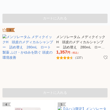
カートに入れる
3
メンソレータム メディクイック
H 頭皮のメディカルシャンプ
ー 詰め替え 280mL ロート
1,357
製薬 ふけ・かゆみを防ぐ 頭皮の
円
（税込）
環境改善
（137）
カートに入れる
4
5