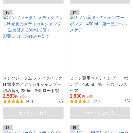
16
17
メンソレータム メディクイック
ミノン薬用ヘアシャンプー ポ
H 頭皮のメディカルシャンプー
ンプ 450ml 第一三共ヘルス
詰め替え 280mL 2個 ロート製薬
ケア
2,583
1,630
ふけ・かゆみを防ぐ
円
円
（税込）
（税込）
（43）
（25）
カートに入れる
カートに入れる
18
19