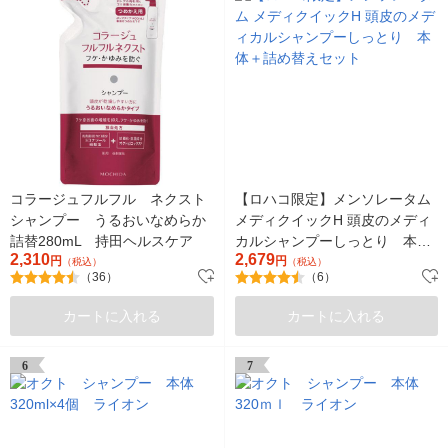
コラージュフルフル ネクスト
【ロハコ限定】メンソレータム
シャンプー うるおいなめらか
メディクイックH 頭皮のメディ
詰替280mL 持田ヘルスケア
カルシャンプーしっとり 本体
2,310
2,679
円
＋詰め替えセット
円
（税込）
（税込）
（36）
（6）
カートに入れる
カートに入れる
6
7