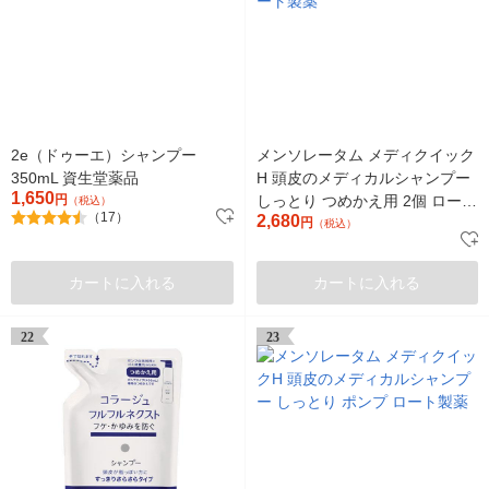
2e（ドゥーエ）シャンプー
メンソレータム メディクイック
350mL 資生堂薬品
H 頭皮のメディカルシャンプー
1,650
円
しっとり つめかえ用 2個 ロート
（税込）
（17）
2,680
製薬
円
（税込）
カートに入れる
カートに入れる
22
23