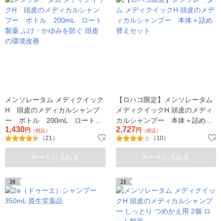
メンソレータム メディクイック
【ロハコ限定】メンソレータム
H 頭皮のメディカルシャンプ
メディクイックH 頭皮のメディ
ー ボトル 200mL ロート製
カルシャンプー 本体＋詰め替
1,430
2,727
薬 ふけ・かゆみを防ぐ 頭皮の
円
えセット
円
（税込）
（税込）
（21）
（10）
環境改善
カートに入れる
カートに入れる
20
21