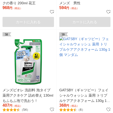
クの香り 200ml 花王
メンズ 男性
968
594
円
円
（税込）
（税込）
カートに入れる
カートに入れる
58
59
メンズビオレ 洗顔料 泡タイプ
GATSBY（ギャツビー）フェイ
薬用アクネケア 詰め替え 130ml
シャルウォッシュ 薬用 トリプ
もふもふ泡で洗おう！
ルケアアクネフォーム 130g 1個
407
368
円
マンダム
円
（税込）
（税込）
（54）
（6）