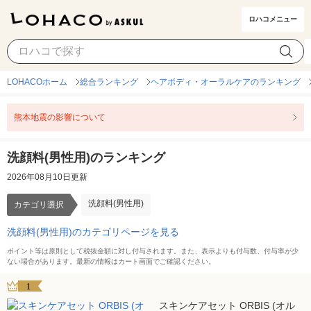
ロハコメニュー
洗顔料(男性用)
カテゴリ選択
LOHACOホーム
総合ランキング
ヘアボディ・オーラルケアのランキング
熊本地震の影響について
洗顔料(男性用)のランキング
2026年08月10日更新
洗顔料(男性用)
カテゴリ選択
洗顔料(男性用)のカテゴリページを見る
ポイント等は原則として税抜金額に対し付与されます。また、表示よりも付与数、付与率が少
ない場合があります。最新の情報はカート画面でご確認ください。
1
スキンケアセット ORBIS (オル