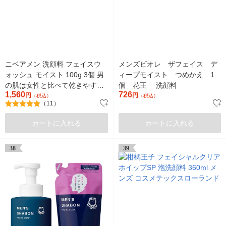
ニベアメン 洗顔料 フェイスウ
メンズビオレ ザフェイス デ
ォッシュ モイスト 100g 3個 男
ィープモイスト つめかえ 1
の肌は女性と比べて乾きやす
個 花王 洗顔料
1,560
726
い！
円
円
（税込）
（税込）
（11）
カートに入れる
カートに入れる
38
39