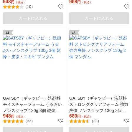
948
968
マンダム
円
円
（税込）
（税込）
（10）
カートに入れる
カートに入れる
44
45
GATSBY（ギャツビー）洗顔料
GATSBY（ギャツビー）洗顔料
モイスチャーフォーム うるおい
ストロングクリアフォーム 強力
ノンスクラブ 130g 3個 乾燥・
爽快 ノンスクラブ 130g 2個 マ
948
680
皮脂・ニキビ マンダム
円
ンダム
円
（税込）
（税込）
（23）
（33）