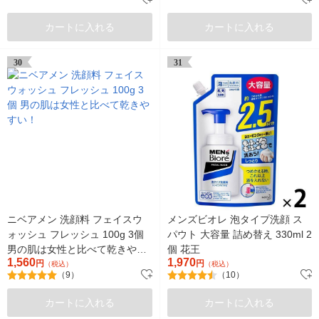
カートに入れる
カートに入れる
30
31
ニベアメン 洗顔料 フェイスウ
メンズビオレ 泡タイプ洗顔 ス
ォッシュ フレッシュ 100g 3個
パウト 大容量 詰め替え 330ml 2
男の肌は女性と比べて乾きやす
個 花王
1,560
1,970
い！
円
円
（税込）
（税込）
（9）
（10）
カートに入れる
カートに入れる