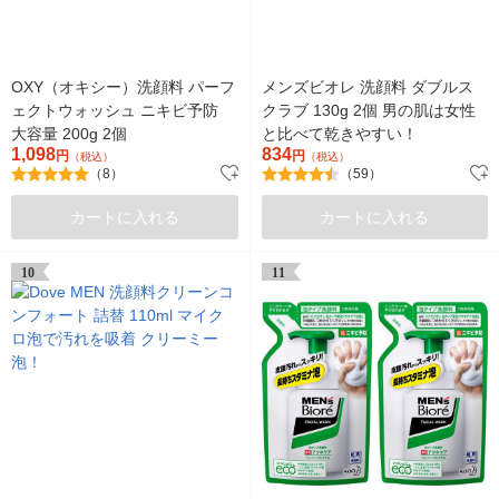
OXY（オキシー）洗顔料 パーフ
メンズビオレ 洗顔料 ダブルス
ェクトウォッシュ ニキビ予防
クラブ 130g 2個 男の肌は女性
大容量 200g 2個
と比べて乾きやすい！
1,098
834
円
円
（税込）
（税込）
（8）
（59）
カートに入れる
カートに入れる
10
11