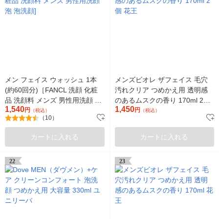
メン フェイス ウォッシュ 1本
メンズビオレ ザフェイス 毛穴
(約60回分)［FANCL 洗顔 化粧
汚れクリア つめかえ用 透明感
品 洗顔料 メンズ 男性用洗顔 泡
のあるムスクの香り 170ml 2個
1,540
1,450
泡洗顔]
円
花王
円
（税込）
（税込）
（10）
カートに入れる
カートに入れる
22
23