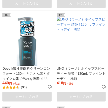
カートに入れる
カートに入れる
16
17
Dove MEN 洗顔料クリーンコン
UNO（ウーノ）ホイップスピー
フォート130ml とことん落とす
ディー 詰替 f 130mL ファイント
マイクロ泡で汚れを吸着 クリー
ゥデイ 洗顔
440
418
ミー泡！
円
円
（税込）
（税込）
（96）
カートに入れる
カートに入れる