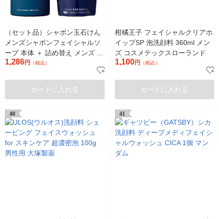
（セット品）シャボン玉石けん
柑橘王子 フェイシャルクリアホ
メンズシャボンフェイシャルソ
イップSP 泡洗顔料 360ml メン
ープ 本体 ＋ 詰め替え メンズ 男
ズ コスメテックスローランド
1,286
1,100
性用
円
円
（税込）
（税込）
カートに入れる
カートに入れる
40
41