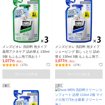
メンズビオレ 洗顔料 泡タイプ
メンズビオレ 洗顔料 泡タイプ
薬用アクネケア 詰め替え 130ml
シェービング 肌しっとり 詰め
3個 もふもふ泡で洗おう！
替え 130ml 3個 もふもふ泡で洗
1,077
1,077
円
おう！（イチオシ）
円
（税込）
（税込）
（173）
（174）
カートに入れる
カートに入れる
6
7