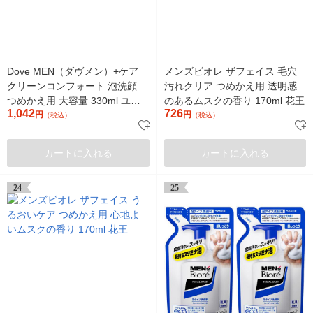
Dove MEN（ダヴメン）+ケア
メンズビオレ ザフェイス 毛穴
クリーンコンフォート 泡洗顔
汚れクリア つめかえ用 透明感
つめかえ用 大容量 330ml ユニ
のあるムスクの香り 170ml 花王
1,042
726
リーバ
円
円
（税込）
（税込）
カートに入れる
カートに入れる
24
25