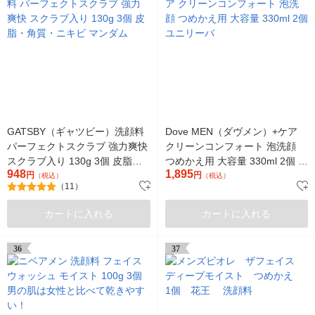
GATSBY（ギャツビー）洗顔料
Dove MEN（ダヴメン）+ケア
パーフェクトスクラブ 強力爽快
クリーンコンフォート 泡洗顔
スクラブ入り 130g 3個 皮脂・
つめかえ用 大容量 330ml 2個 ユ
948
1,895
角質・ニキビ マンダム
円
ニリーバ
円
（税込）
（税込）
（11）
カートに入れる
カートに入れる
36
37