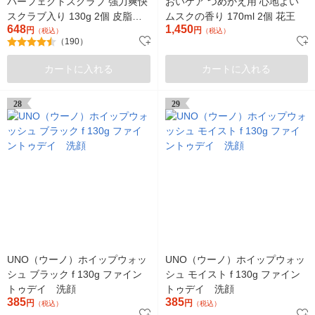
パーフェクトスクラブ 強力爽快
おいケア つめかえ用 心地よい
スクラブ入り 130g 2個 皮脂・
ムスクの香り 170ml 2個 花王
648
1,450
角質・ニキビ マンダム
円
円
（税込）
（税込）
（190）
カートに入れる
カートに入れる
28
29
UNO（ウーノ）ホイップウォッ
UNO（ウーノ）ホイップウォッ
シュ ブラック f 130g ファイン
シュ モイスト f 130g ファイン
トゥデイ 洗顔
トゥデイ 洗顔
385
385
円
円
（税込）
（税込）