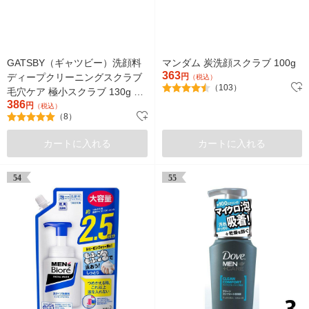
GATSBY（ギャツビー）洗顔料
マンダム 炭洗顔スクラブ 100g
363
ディープクリーニングスクラブ
円
（税込）
（103）
毛穴ケア 極小スクラブ 130g マ
386
ンダム
円
（税込）
（8）
カートに入れる
カートに入れる
54
55