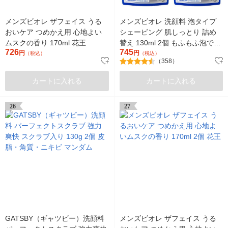
メンズビオレ ザフェイス うる
メンズビオレ 洗顔料 泡タイプ
おいケア つめかえ用 心地よい
シェービング 肌しっとり 詰め
ムスクの香り 170ml 花王
替え 130ml 2個 もふもふ泡で洗
726
745
円
おう！（イチオシ）
円
（税込）
（税込）
（358）
カートに入れる
カートに入れる
26
27
GATSBY（ギャツビー）洗顔料
メンズビオレ ザフェイス うる