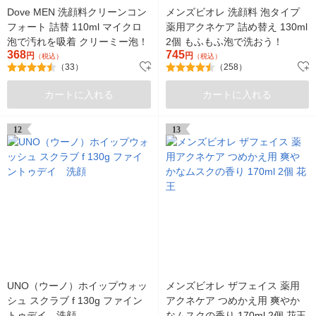
Dove MEN 洗顔料クリーンコン
メンズビオレ 洗顔料 泡タイプ
フォート 詰替 110ml マイクロ
薬用アクネケア 詰め替え 130ml
泡で汚れを吸着 クリーミー泡！
2個 もふもふ泡で洗おう！
368
745
円
円
（税込）
（税込）
（33）
（258）
カートに入れる
カートに入れる
12
13
UNO（ウーノ）ホイップウォッ
メンズビオレ ザフェイス 薬用
シュ スクラブ f 130g ファイン
アクネケア つめかえ用 爽やか
トゥデイ 洗顔
なムスクの香り 170ml 2個 花王