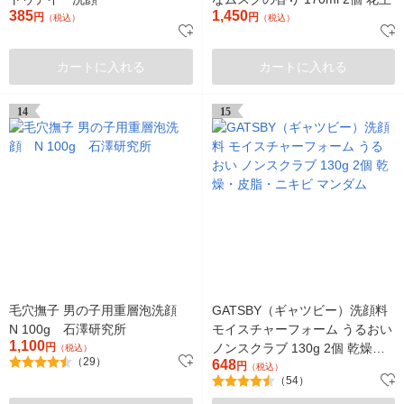
385
1,450
円
円
（税込）
（税込）
カートに入れる
カートに入れる
14
15
毛穴撫子 男の子用重層泡洗顔
GATSBY（ギャツビー）洗顔料
N 100g 石澤研究所
モイスチャーフォーム うるおい
1,100
円
ノンスクラブ 130g 2個 乾燥・
（税込）
（29）
648
皮脂・ニキビ マンダム
円
（税込）
（54）