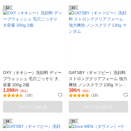
32
33
OXY（オキシー）洗顔料 ディー
GATSBY（ギャツビー）洗顔料
プウォッシュ 毛穴ごっそり 大
ストロングクリアフォーム 強力
容量 200g 2個
爽快 ノンスクラブ 130g マンダ
1,098
386
円
ム
円
（税込）
（税込）
（10）
（10）
カートに入れる
カートに入れる
34
35