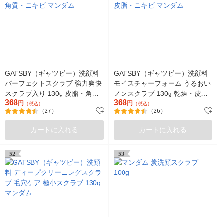
GATSBY（ギャツビー）洗顔料
GATSBY（ギャツビー）洗顔料
パーフェクトスクラブ 強力爽快
モイスチャーフォーム うるおい
スクラブ入り 130g 皮脂・角
ノンスクラブ 130g 乾燥・皮
368
368
質・ニキビ マンダム
円
脂・ニキビ マンダム
円
（税込）
（税込）
（27）
（26）
カートに入れる
カートに入れる
52
53