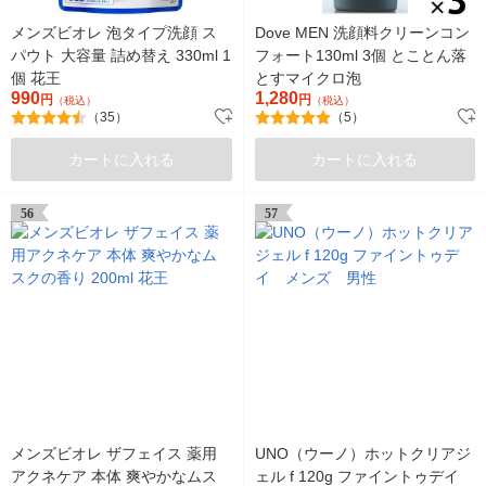
メンズビオレ 泡タイプ洗顔 ス
Dove MEN 洗顔料クリーンコン
パウト 大容量 詰め替え 330ml 1
フォート130ml 3個 とことん落
個 花王
とすマイクロ泡
990
1,280
円
円
（税込）
（税込）
（35）
（5）
カートに入れる
カートに入れる
56
57
メンズビオレ ザフェイス 薬用
UNO（ウーノ）ホットクリアジ
アクネケア 本体 爽やかなムス
ェル f 120g ファイントゥデイ