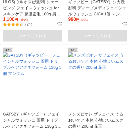
ULOS(ウルオス)洗顔料 シェー
ギャツビー（GATSBY）シカ洗
ビング フェイスウォッシュ for
顔料 ディープメディフェイシャ
スキンケア 超濃密泡 100g 男性
ルウォッシュ CICA 1個 マンダ
1,100
990
用 大塚製薬
円
ム
円
（税込）
（税込）
（24）
カートに入れる
カートに入れる
42
43
GATSBY（ギャツビー）フェイ
メンズビオレ ザフェイス うる
シャルウォッシュ 薬用 トリプ
おいケア 本体 心地よいムスク
ルケアアクネフォーム 130g 3個
の香り 200ml 花王