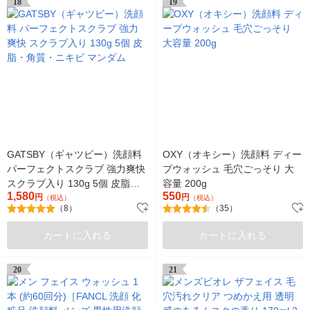
18
19
GATSBY（ギャツビー）洗顔料
OXY（オキシー）洗顔料 ディー
パーフェクトスクラブ 強力爽快
プウォッシュ 毛穴ごっそり 大
スクラブ入り 130g 5個 皮脂・
容量 200g
1,580
550
角質・ニキビ マンダム
円
円
（税込）
（税込）
（8）
（35）
カートに入れる
カートに入れる
20
21