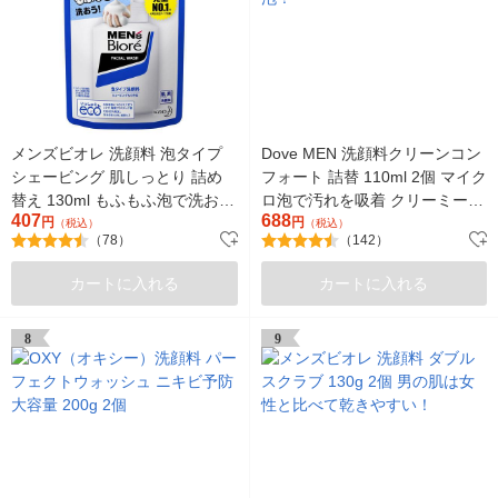
メンズビオレ 洗顔料 泡タイプ
Dove MEN 洗顔料クリーンコン
シェービング 肌しっとり 詰め
フォート 詰替 110ml 2個 マイク
替え 130ml もふもふ泡で洗お
ロ泡で汚れを吸着 クリーミー
407
688
う！（イチオシ）
円
泡！
円
（税込）
（税込）
（78）
（142）
カートに入れる
カートに入れる
8
9