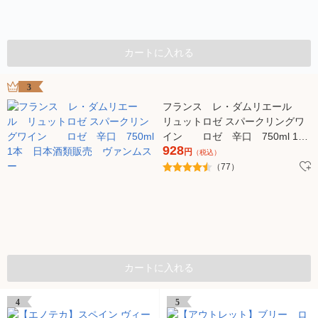
カートに入れる
3
フランス レ・ダムリエール
リュットロゼ スパークリングワ
イン ロゼ 辛口 750ml 1
928
本 日本酒類販売 ヴァンムス
円
（税込）
ー
（77）
カートに入れる
4
5