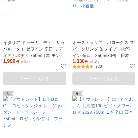
イタリア ドゥーカ・ディ・サラ
オーストラリア バロークス ス
パルータ ロゼワイン 辛口 ミデ
パークリング 缶タイプ ロゼワ
ィアムボディ 750ml 1本 モンテ
イン 辛口 250ml×3缶 日本酒
1,990
1,330
物産
円
類販売 缶ワイン 飲み切り
円
（税込）
（税込）
（20）
小容量
カートに入れる
カートに入れる
8
9