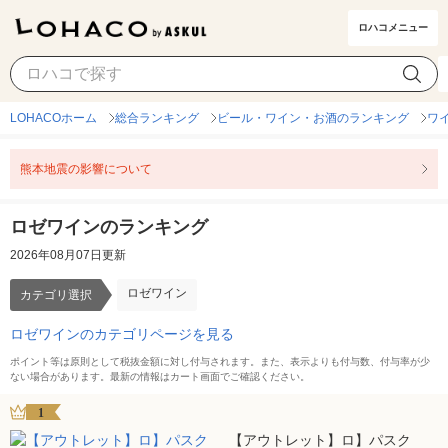
ロハコメニュー
ロゼワイン
カテゴリ選択
LOHACOホーム
総合ランキング
ビール・ワイン・お酒のランキング
ワ
熊本地震の影響について
ロゼワインのランキング
2026年08月07日更新
ロゼワイン
カテゴリ選択
ロゼワインのカテゴリページを見る
ポイント等は原則として税抜金額に対し付与されます。また、表示よりも付与数、付与率が少
ない場合があります。最新の情報はカート画面でご確認ください。
1
【アウトレット】ロ】パスク