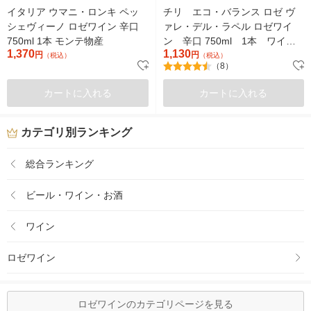
イタリア ウマニ・ロンキ ペッ
チリ エコ・バランス ロゼ ヴ
シェヴィーノ ロゼワイン 辛口
ァレ・デル・ラペル ロゼワイ
750ml 1本 モンテ物産
ン 辛口 750ml 1本 ワイ
1,370
1,130
円
ン・イン・スタイル オーガニ
円
（税込）
（税込）
（8）
ック
カートに入れる
カートに入れる
カテゴリ別ランキング
総合ランキング
ビール・ワイン・お酒
ワイン
ロゼワイン
ロゼワインのカテゴリページを見る