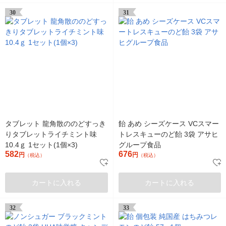
30
31
タブレット 龍角散ののどすっき
飴 あめ シーズケース VCスマー
りタブレットライチミント味
トレスキューのど飴 3袋 アサヒ
10.4ｇ 1セット(1個×3)
グループ食品
582
676
円
円
（税込）
（税込）
カートに入れる
カートに入れる
32
33