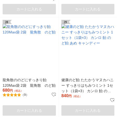
カートに入れる
カートに入れる
28
29
龍角散ののどにすっきり飴
健康のど飴 たたかうマヌカハニ
120Max袋 2袋 龍角散 のど飴
ー すっきりはちみつミント 1セ
680
円
ット（1袋×3） カンロ 飴 のど
（税込）
（9）
840
飴 あめ キャンディー
円
（税込）
カートに入れる
カートに入れる