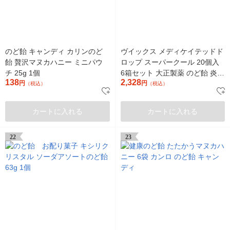
のど飴 キャンディ カリンのど
ヴイックス メディケイテッドド
飴 贅沢マヌカハニー ミニパウ
ロップ スーパークール 20個入
チ 25g 1個
6箱セット 大正製薬 のど飴 炎症
138
2,328
円
口臭 ヴィックス
円
（税込）
（税込）
カートに入れる
カートに入れる
22
23