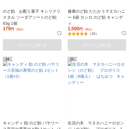
のど飴 お配り菓子 キシリクリ
健康のど飴 たたかうマヌカハニ
スタル ソーダアソートのど飴
ー 6袋 カンロ のど飴 キャンデ
63g 1個
ィ
179
1,500
円
円
（税込）
（税込）
（16）
カートに入れる
カートに入れる
24
25
キャンディ 飴 のど飴 バヤリー
生活の木 マヌカハニーロゼン
ス至福の果実のど飴 1セット（1
ジ（のど飴） プロポリス 1