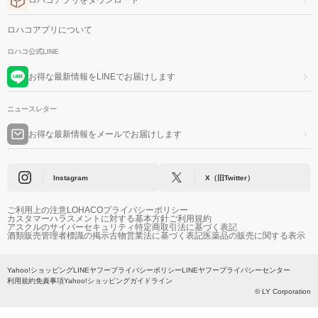
ロハコアプリについて
ロハコ公式LINE
お得な最新情報をLINEでお届けします
ニュースレター
お得な最新情報をメールでお届けします
Instagram
X（旧Twitter）
ご利用上の注意
LOHACOプライバシーポリシー
カスタマーハラスメントに対する基本方針
ご利用規約
アスクルのサイバーセキュリティ
特定商取引法に基づく表記
酒類販売管理者標識の掲示
古物営業法に基づく表記
医薬品の販売に関する表示
Yahoo!ショッピング
LINEヤフープライバシーポリシー
LINEヤフープライバシーセンター
利用規約
免責事項
Yahoo!ショッピングガイドライン
© LY Corporation