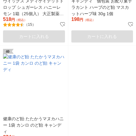
ヴイックス メディケイテッドド
キャンディ 個包装 お配り菓子
ロップ シュガーレス ハニーレ
ラカント ハーブのど飴 マスカ
モン 1箱（25個入） 大正製薬
ットハーブ味 30g 1個
518
198
円
のど飴 炎症 口臭 ヴィックス
円
（税込）
（税込）
（15）
カートに入れる
カートに入れる
40
健康のど飴 たたかうマヌカハニ
ー 1袋 カンロ のど飴 キャンデ
ィ