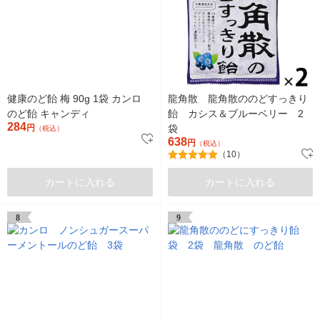
健康のど飴 梅 90g 1袋 カンロ
龍角散 龍角散ののどすっきり
のど飴 キャンディ
飴 カシス＆ブルーベリー 2
284
円
袋
（税込）
638
円
（税込）
（10）
カートに入れる
カートに入れる
8
9