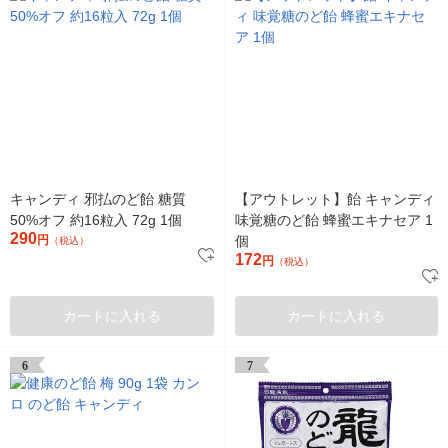
キャンディ 邪払のど飴 糖質
【アウトレット】飴 キャンディ
50%オフ 約16粒入 72g 1個
味覚糖のど飴 蜂蜜エキナセア 1
290
円
個
（税込）
172
円
（税込）
カートに入れる
カートに入れる
6
7