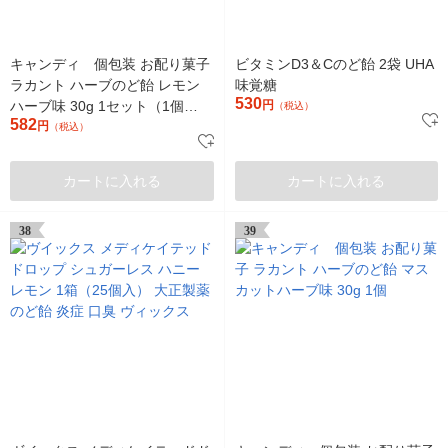
キャンディ 個包装 お配り菓子
ビタミンD3＆Cのど飴 2袋 UHA
ラカント ハーブのど飴 レモン
味覚糖
530
ハーブ味 30g 1セット（1個
円
（税込）
582
×3）
円
（税込）
カートに入れる
カートに入れる
38
39