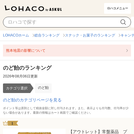
ロハコメニュー
のど飴
カテゴリ選択
LOHACOホーム
総合ランキング
スナック・お菓子のランキング
キャン
熊本地震の影響について
のど飴のランキング
2026年08月06日更新
のど飴
カテゴリ選択
のど飴のカテゴリページを見る
ポイント等は原則として税抜金額に対し付与されます。また、表示よりも付与数、付与率が少
ない場合があります。最新の情報はカート画面でご確認ください。
1
【アウトレット】常盤薬品 プ