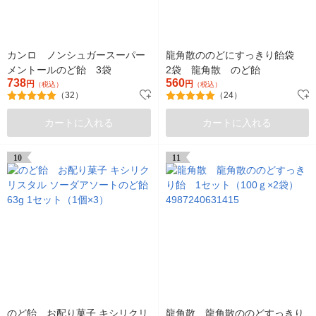
カンロ ノンシュガースーパー
龍角散ののどにすっきり飴袋
メントールのど飴 3袋
2袋 龍角散 のど飴
738
560
円
円
（税込）
（税込）
（32）
（24）
カートに入れる
カートに入れる
10
11
のど飴 お配り菓子 キシリクリ
龍角散 龍角散ののどすっきり