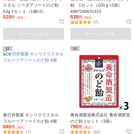
スタル ソーダアソートのど飴
飴 1セット（100ｇ×2袋）
63g 1セット（1個×3）
4987240631415
524
638
円
円
（税込）
（税込）
（7）
カートに入れる
カートに入れる
12
13
春日井製菓 キシリクリスタル
養命酒製造株式会社 養命酒製造
フルーツアソートのど飴 4個
のど飴 1セット（3袋）
840
790
円
円
（税込）
（税込）
（7）
（12）