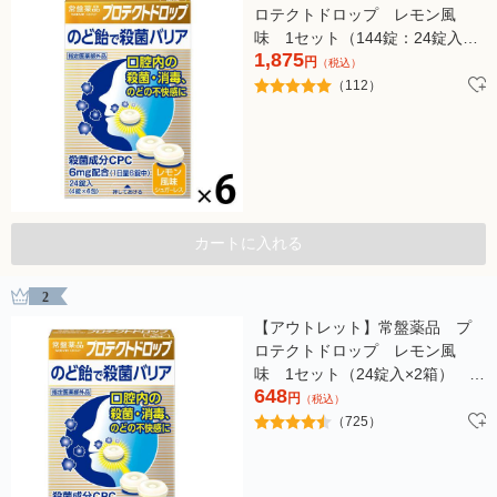
ロテクトドロップ レモン風
味 1セット（144錠：24錠入×6
1,875
箱） のど飴 のどあめ ア
円
（税込）
メ レモン風味 指定医薬部外
（112）
品
カートに入れる
2
【アウトレット】常盤薬品 プ
ロテクトドロップ レモン風
味 1セット（24錠入×2箱） の
648
ど飴 のどあめ アメ レモン
円
（税込）
風味 指定医薬部外品
（725）