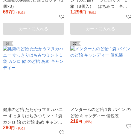
個×3）
箱（8個入） はちみつ キャ
697
1,296
円
ンディー
円
（税込）
（税込）
カートに入れる
カートに入れる
26
27
健康のど飴 たたかうマヌカハニ
メンタームのど飴 1袋 パイン の
ー すっきりはちみつミント 1袋
ど飴 キャンディー 個包装
216
カンロ 飴 のど飴 あめ キャンデ
円
（税込）
280
ィー
円
（税込）