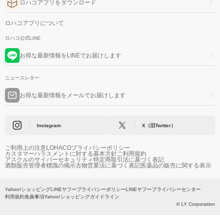
ロハコアプリをダウンロード
ロハコアプリについて
ロハコ公式LINE
お得な最新情報をLINEでお届けします
ニュースレター
お得な最新情報をメールでお届けします
Instagram
X（旧Twitter）
ご利用上の注意
LOHACOプライバシーポリシー
カスタマーハラスメントに対する基本方針
ご利用規約
アスクルのサイバーセキュリティ
特定商取引法に基づく表記
酒類販売管理者標識の掲示
古物営業法に基づく表記
医薬品の販売に関する表示
Yahoo!ショッピング
LINEヤフープライバシーポリシー
LINEヤフープライバシーセンター
利用規約
免責事項
Yahoo!ショッピングガイドライン
© LY Corporation