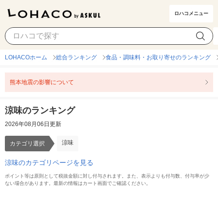
ロハコメニュー
涼味
カテゴリ選択
LOHACOホーム
総合ランキング
食品・調味料・お取り寄せのランキング
熊本地震の影響について
涼味のランキング
2026年08月06日更新
涼味
カテゴリ選択
涼味のカテゴリページを見る
ポイント等は原則として税抜金額に対し付与されます。また、表示よりも付与数、付与率が少
ない場合があります。最新の情報はカート画面でご確認ください。