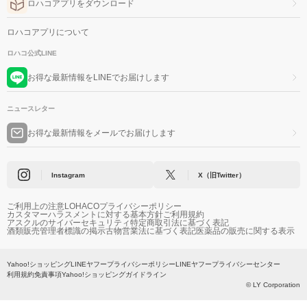
ロハコアプリをダウンロード
ロハコアプリについて
ロハコ公式LINE
お得な最新情報をLINEでお届けします
ニュースレター
お得な最新情報をメールでお届けします
Instagram
X（旧Twitter）
ご利用上の注意
LOHACOプライバシーポリシー
カスタマーハラスメントに対する基本方針
ご利用規約
アスクルのサイバーセキュリティ
特定商取引法に基づく表記
酒類販売管理者標識の掲示
古物営業法に基づく表記
医薬品の販売に関する表示
Yahoo!ショッピング
LINEヤフープライバシーポリシー
LINEヤフープライバシーセンター
利用規約
免責事項
Yahoo!ショッピングガイドライン
© LY Corporation