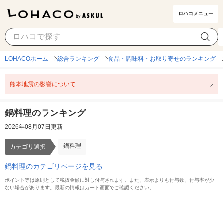
ロハコメニュー
鍋料理
カテゴリ選択
LOHACOホーム
総合ランキング
食品・調味料・お取り寄せのランキング
熊本地震の影響について
鍋料理のランキング
2026年08月07日更新
鍋料理
カテゴリ選択
鍋料理のカテゴリページを見る
ポイント等は原則として税抜金額に対し付与されます。また、表示よりも付与数、付与率が少
ない場合があります。最新の情報はカート画面でご確認ください。