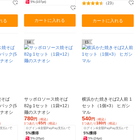
5%
(107pt)
（23）
カートに入れる
れる
カートに入れる
14
15
焼そば
サッポロソース焼そば
横浜かた焼きそば2人前 1
1パック(5
82g 1セット（1袋×12）
セット（1個×3） ヒガシ
スナオシ
麺のスナオシ
マル
780
540
円
円
（税込）
（税込）
65
180
）
1つあたり
円
（税込）
1つあたり
円
（税込）
y支払いで
ログイン&全額PayPay支払いで
ログイン&全額PayPay支払いで
5%獲得
5%獲得
5%
(35pt)
5%
(24pt)