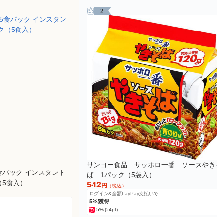
2
サンヨー食品 サッポロ一番 ソースやき
食パック インスタント
ば 1パック（5袋入）
（5食入）
542
円
（税込）
ログイン&全額PayPay支払いで
5%獲得
5%
(24pt)