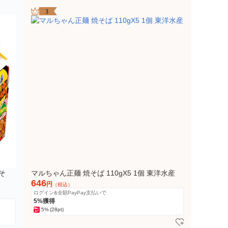
3
そ
マルちゃん正麺 焼そば 110gX5 1個 東洋水産
646
円
（税込）
ログイン&全額PayPay支払いで
5%獲得
5%
(28pt)