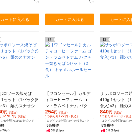
カートに入れる
カートに入れる
カートに入
12
13
ポロソース焼そば
【ワゴンセール】カルデ
サッポロソース
g 1セット（1パック(5
ィコーヒーファーム ゴ
410g 1セット（
)×6） 麺のスナオシ
ン・ラムベトナム パクチ
食入)×3） 麺の
60
254
840
ー焼きそば 1セット（2
円
円
円
（税込）
（税込）
（税込）
276.7
127
280
たり
円
（税込）
1つあたり
円
（税込）
1つあたり
円
（税込
食） キャメルホールセー
ン&全額PayPay支払いで
ログイン&全額PayPay支払いで
ログイン&全額PayPa
ル
獲得
5%獲得
5%獲得
%
(76pt)
5%
(11pt)
5%
(38pt)