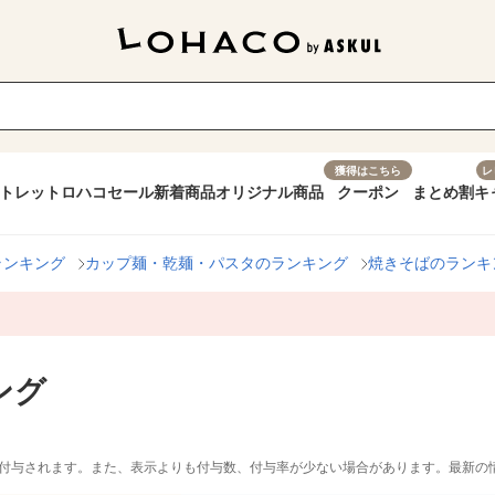
獲得はこちら
レ
トレット
ロハコセール
新着商品
オリジナル商品
クーポン
まとめ割
キ
ランキング
カップ麺・乾麺・パスタのランキング
焼きそばのランキ
ング
付与されます。また、表示よりも付与数、付与率が少ない場合があります。最新の