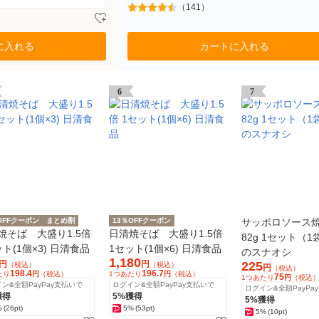
（141）
に入れる
カートに入れる
6
7
OFFクーポン
まとめ割
13％OFFクーポン
サッポロソース
焼そば 大盛り1.5倍
日清焼そば 大盛り1.5倍
82g 1セット（1
ト(1個×3) 日清食品
1セット(1個×6) 日清食品
のスナオシ
1,180
円
円
225
（税込）
（税込）
円
（税込）
198.4
196.7
たり
円
（税込）
1つあたり
円
（税込）
75
1つあたり
円
（税込
ン&全額PayPay支払いで
ログイン&全額PayPay支払いで
ログイン&全額PayPa
獲得
5%獲得
5%獲得
%
(26pt)
5%
(53pt)
5%
(10pt)