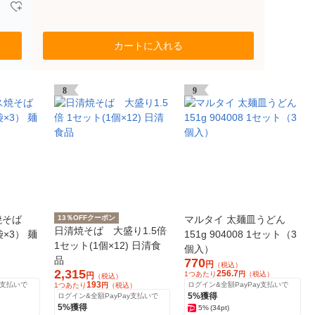
カートに入れる
8
9
焼そば
13％OFFクーポン
マルタイ 太麺皿うどん
日清焼そば 大盛り1.5倍
袋×3） 麺
151g 904008 1セット（3
1セット(1個×12) 日清食
個入）
品
770
円
（税込）
2,315
256.7
）
1つあたり
円
（税込）
円
（税込）
193
y支払いで
ログイン&全額PayPay支払いで
1つあたり
円
（税込）
5%獲得
ログイン&全額PayPay支払いで
5%獲得
5%
(34pt)