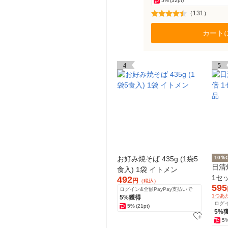
5%
(32pt)
（131）
カート
4
5
お好み焼そば 435g (1袋5
10％
日清
食入) 1袋 イトメン
1セッ
492
円
（税込）
595
ログイン&全額PayPay支払いで
1つあ
5%獲得
ログイ
5%
(21pt)
5%
5