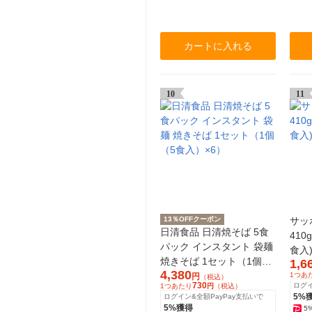
カートに入れる
10
11
13％OFFクーポン
サッ
日清食品 日清焼そば 5食
410
パック インスタント 袋麺
食入
焼きそば 1セット（1個
1,6
4,380
（5食入）×6）
1つあ
円
（税込）
730
ログイ
1つあたり
円
（税込）
5%
ログイン&全額PayPay支払いで
5%獲得
5