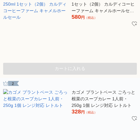
1セット（2個） カルディコーヒ
ーファーム キャメルホールセー
580
ル
円
（税込）
カートに入れる
2
カゴメ プラントベース ごろっと
根菜のスープカレー 1人前・
250g 1個 レンジ対応 レトルト
328
円
（税込）