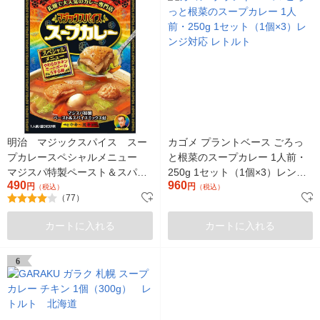
明治 マジックスパイス スー
カゴメ プラントベース ごろっ
プカレースペシャルメニュー
と根菜のスープカレー 1人前・
マジスパ特製ペースト＆スパイ
250g 1セット（1個×3）レンジ
490
960
スミックス付 307g 244839
円
対応 レトルト
円
（税込）
（税込）
（77）
カートに入れる
カートに入れる
6