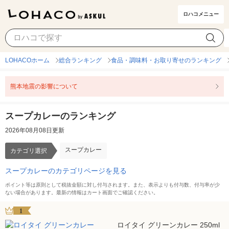
ロハコメニュー
スープカレー
カテゴリ選択
LOHACOホーム
総合ランキング
食品・調味料・お取り寄せのランキング
熊本地震の影響について
スープカレーのランキング
2026年08月08日更新
スープカレー
カテゴリ選択
スープカレーのカテゴリページを見る
ポイント等は原則として税抜金額に対し付与されます。また、表示よりも付与数、付与率が少
ない場合があります。最新の情報はカート画面でご確認ください。
1
ロイタイ グリーンカレー 250ml