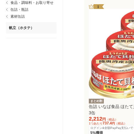
食品・調味料・お取り寄せ
1
缶詰・瓶詰
素材缶詰
帆立（ホタテ）
まとめ割
缶詰 いなば食品 ほたて
3缶
2,212
円
（税込）
737.4
1つあたり
円
（税込）
ログイン&全額PayPay支払いで
5%獲得