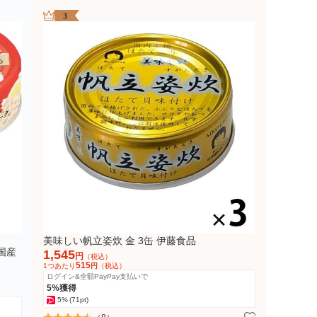
3
美味しい帆立姿炊 金 3缶 伊藤食品
国産
1,545
円
（税込）
515
1つあたり
円
（税込）
ログイン&全額PayPay支払いで
5%獲得
5%
(71pt)