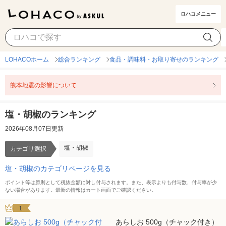
ロハコメニュー
塩・胡椒
カテゴリ選択
LOHACOホーム
総合ランキング
食品・調味料・お取り寄せのランキング
熊本地震の影響について
塩・胡椒のランキング
2026年08月07日更新
塩・胡椒
カテゴリ選択
塩・胡椒のカテゴリページを見る
ポイント等は原則として税抜金額に対し付与されます。また、表示よりも付与数、付与率が少
ない場合があります。最新の情報はカート画面でご確認ください。
1
あらしお 500g（チャック付き）