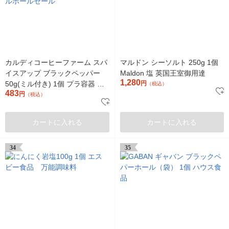
カルディコーヒーファーム スパ
マルドン シーソルト 250g 1個
イスアップ ブラックペッパー
Maldon 塩 英国王室御用達
1,280
50g(ミル付き) 1個 プラ容器 黒
円
（税込）
483
胡椒 コショウ こしょう キャメ
円
（税込）
ルホールセール
カートに入れる
カートに入れる
34
35