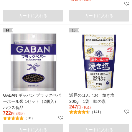
ホールセール
カートに入れる
カートに入れる
14
15
GABAN ギャバン ブラックペパ
瀬戸のほんじお 焼き塩
ーホール袋 1セット（2個入）
200g 1袋 味の素
247
ハウス食品
円
（税込）
（141）
722
円
（税込）
（18）
カートに入れる
カートに入れる