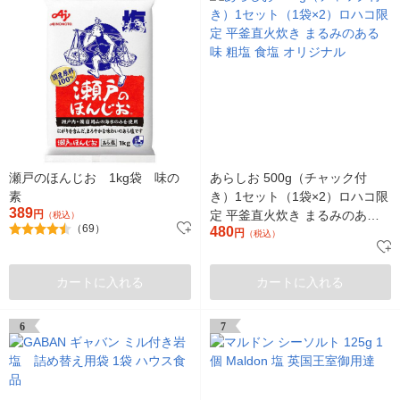
瀬戸のほんじお 1kg袋 味の
あらしお 500g（チャック付
素
き）1セット（1袋×2）ロハコ限
389
円
定 平釜直火炊き まるみのある
（税込）
（69）
480
味 粗塩 食塩 オリジナル
円
（税込）
カートに入れる
カートに入れる
6
7