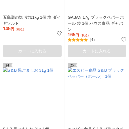
五島灘の塩 食塩1kg 1個 塩 ダイ
GABAN 17g ブラックペパー ホ
ヤソルト
ール 袋 1個 ハウス食品 ギャバ
145
円
ン
（税込）
165
円
（税込）
（4）
カートに入れる
カートに入れる
24
25
S＆B 黒ごましお 31g 1個
エスビー食品 S＆B ブラックペ