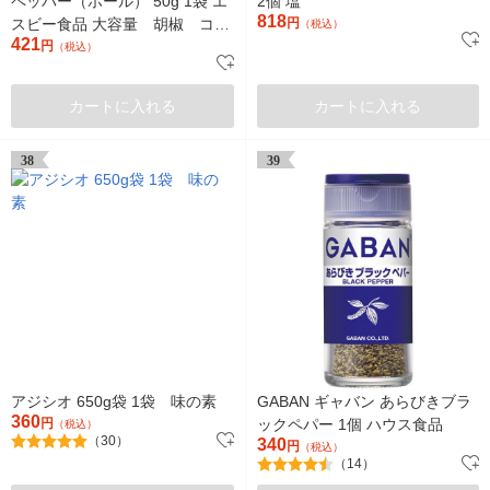
ペッパー（ホール） 50g 1袋 エ
2個 塩
818
スビー食品 大容量 胡椒 コシ
円
（税込）
421
ョー こしょう スパイス
円
（税込）
カートに入れる
カートに入れる
38
39
アジシオ 650g袋 1袋 味の素
GABAN ギャバン あらびきブラ
360
円
ックペパー 1個 ハウス食品
（税込）
（30）
340
円
（税込）
（14）