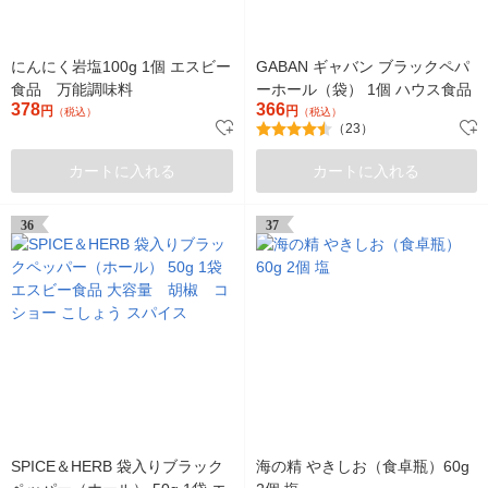
にんにく岩塩100g 1個 エスビー
GABAN ギャバン ブラックペパ
食品 万能調味料
ーホール（袋） 1個 ハウス食品
378
366
円
円
（税込）
（税込）
（23）
カートに入れる
カートに入れる
36
37
SPICE＆HERB 袋入りブラック
海の精 やきしお（食卓瓶）60g