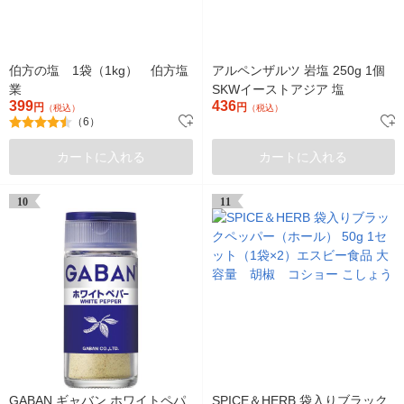
伯方の塩 1袋（1kg） 伯方塩
アルペンザルツ 岩塩 250g 1個
業
SKWイーストアジア 塩
399
436
円
円
（税込）
（税込）
（6）
カートに入れる
カートに入れる
10
11
GABAN ギャバン ホワイトペパ
SPICE＆HERB 袋入りブラック