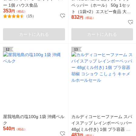
ー 1個 ハウス食品
ペッパー（ホール） 50g 1セッ
353
円
ト（1袋×2）エスビー食品 大容
（税込）
（15）
832
量 胡椒 コショー こしょう
円
（税込）
カートに入れる
カートに入れる
12
13
屋我地島の塩100g 1袋 沖縄ベル
カルディコーヒーファーム スパ
ク
イスアップ レインボーペッパー
540
円
48g(ミル付き) 1個 プラ容器 胡
（税込）
483
椒 コショウ こしょう キャメル
円
（税込）