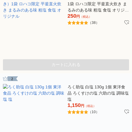
1袋 ロハコ限定 平釜直火炊き ま
るみのある味 粗塩 食塩 オリジナ
250
ル
円
（税込）
（38）
カートに入れる
2
ろく助塩 白塩 130g 1個 東洋食
品 ろくすけの塩 六助の塩 調味塩
塩
1,150
円
（税込）
（10）