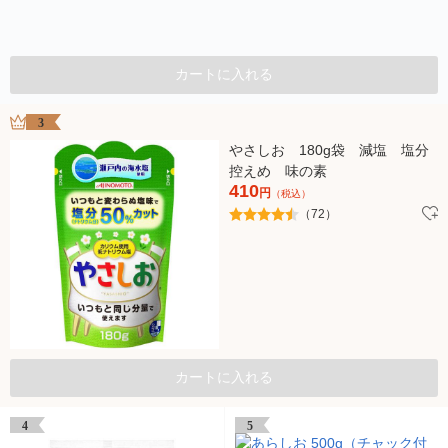
カートに入れる
3
やさしお 180g袋 減塩 塩分
控えめ 味の素
410
円
（税込）
（72）
カートに入れる
4
5