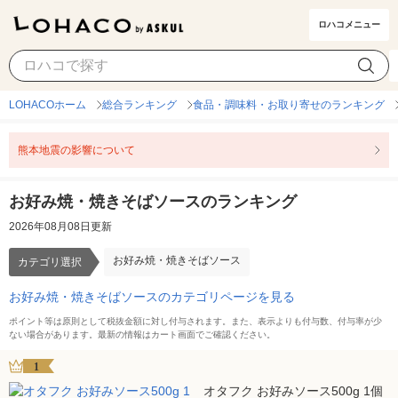
ロハコメニュー
お好み焼・焼きそばソース
カテゴリ選択
LOHACOホーム
総合ランキング
食品・調味料・お取り寄せのランキング
熊本地震の影響について
お好み焼・焼きそばソースのランキング
2026年08月08日更新
お好み焼・焼きそばソース
カテゴリ選択
お好み焼・焼きそばソースのカテゴリページを見る
ポイント等は原則として税抜金額に対し付与されます。また、表示よりも付与数、付与率が少
ない場合があります。最新の情報はカート画面でご確認ください。
1
オタフク お好みソース500g 1個