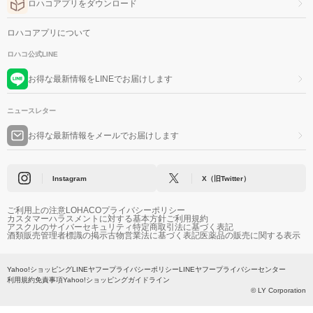
ロハコアプリをダウンロード
ロハコアプリについて
ロハコ公式LINE
お得な最新情報をLINEでお届けします
ニュースレター
お得な最新情報をメールでお届けします
Instagram
X（旧Twitter）
ご利用上の注意
LOHACOプライバシーポリシー
カスタマーハラスメントに対する基本方針
ご利用規約
アスクルのサイバーセキュリティ
特定商取引法に基づく表記
酒類販売管理者標識の掲示
古物営業法に基づく表記
医薬品の販売に関する表示
Yahoo!ショッピング
LINEヤフープライバシーポリシー
LINEヤフープライバシーセンター
利用規約
免責事項
Yahoo!ショッピングガイドライン
© LY Corporation