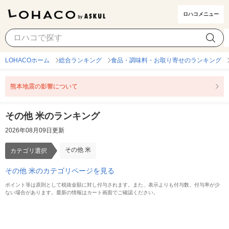
ロハコメニュー
その他 米
カテゴリ選択
LOHACOホーム
総合ランキング
食品・調味料・お取り寄せのランキング
熊本地震の影響について
その他 米のランキング
2026年08月09日更新
その他 米
カテゴリ選択
その他 米のカテゴリページを見る
ポイント等は原則として税抜金額に対し付与されます。また、表示よりも付与数、付与率が少
ない場合があります。最新の情報はカート画面でご確認ください。