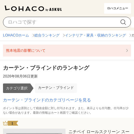
ロハコメニュー
カーテン・ブラインド
カテゴリ選択
LOHACOホーム
総合ランキング
インテリア・家具・収納のランキング
熊本地震の影響について
カーテン・ブラインドのランキング
2026年08月06日更新
カーテン・ブラインド
カテゴリ選択
カーテン・ブラインドのカテゴリページを見る
ポイント等は原則として税抜金額に対し付与されます。また、表示よりも付与数、付与率が少
ない場合があります。最新の情報はカート画面でご確認ください。
1
ニチベイ ロールスクリーン スー