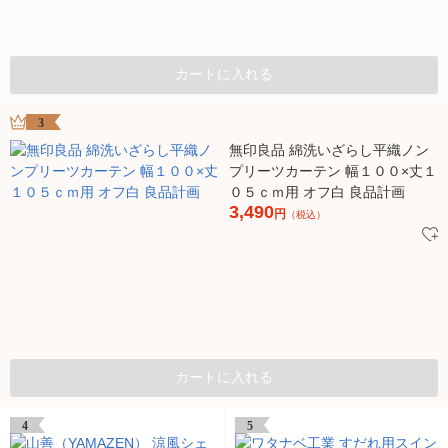
カートに入れる
3
無印良品 綿洗いざらし平織ノン
プリーツカーテン 幅１００×丈１
０５ｃｍ用 オフ白 良品計画
3,490
円
（税込）
カートに入れる
4
5