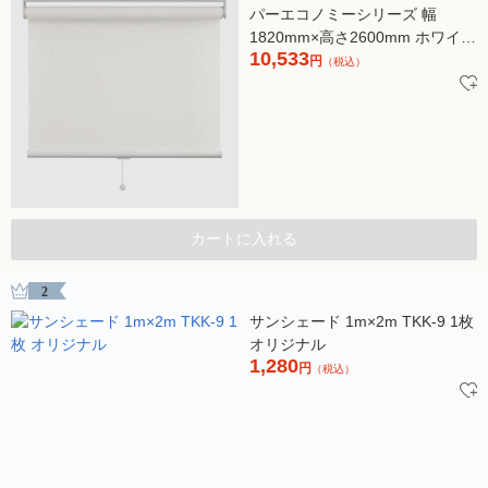
パーエコノミーシリーズ 幅
1820mm×高さ2600mm ホワイト
10,533
1台（直送品）
円
（税込）
カートに入れる
2
サンシェード 1m×2m TKK-9 1枚
オリジナル
1,280
円
（税込）