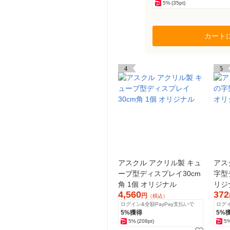
5%
(35pt)
カート
4
5
アスクル アクリル製 キュ
アス
ーブ型ディスプレイ30cm
字型
角 1個 オリジナル
リジ
4,560
372
円
（税込）
ログイン&全額PayPay支払いで
ログイ
5%獲得
5%
5%
(208pt)
5