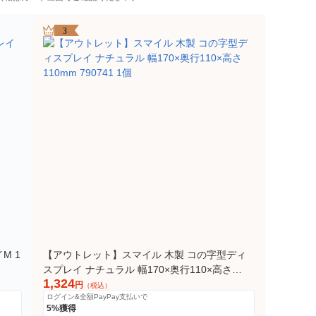
3
M 1
【アウトレット】スマイル 木製 コの字型ディ
スプレイ ナチュラル 幅170×奥行110×高さ
1,324
110mm 790741 1個
円
（税込）
ログイン&全額PayPay支払いで
5%獲得