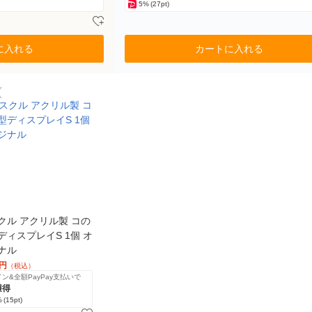
5%
(27pt)
に入れる
カートに入れる
クル アクリル製 コの
ディスプレイS 1個 オ
ナル
円
（税込）
ン&全額PayPay支払いで
獲得
%
(15pt)