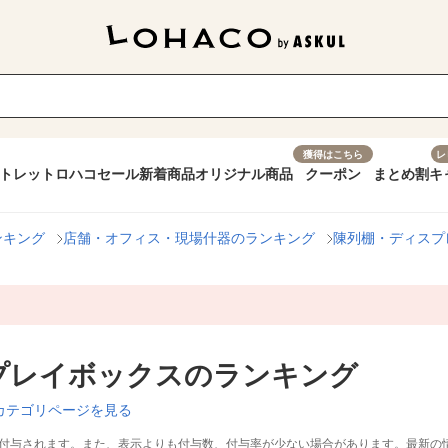
獲得はこちら
レ
トレット
ロハコセール
新着商品
オリジナル商品
クーポン
まとめ割
キ
ンキング
店舗・オフィス・現場什器のランキング
陳列棚・ディスプ
プレイボックスのランキング
カテゴリページを見る
付与されます。また、表示よりも付与数、付与率が少ない場合があります。最新の