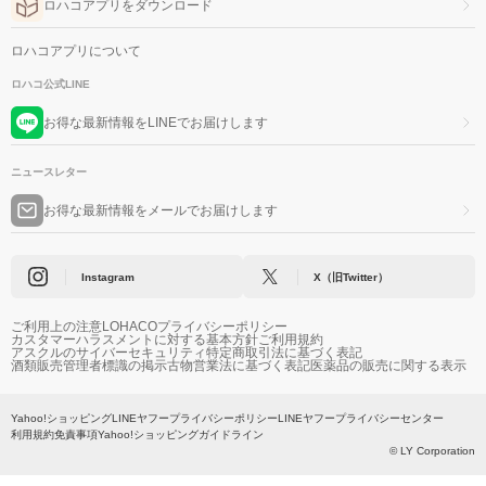
ロハコアプリをダウンロード
ロハコアプリについて
ロハコ公式LINE
お得な最新情報をLINEでお届けします
ニュースレター
お得な最新情報をメールでお届けします
Instagram
X（旧Twitter）
ご利用上の注意
LOHACOプライバシーポリシー
カスタマーハラスメントに対する基本方針
ご利用規約
アスクルのサイバーセキュリティ
特定商取引法に基づく表記
酒類販売管理者標識の掲示
古物営業法に基づく表記
医薬品の販売に関する表示
Yahoo!ショッピング
LINEヤフープライバシーポリシー
LINEヤフープライバシーセンター
利用規約
免責事項
Yahoo!ショッピングガイドライン
© LY Corporation