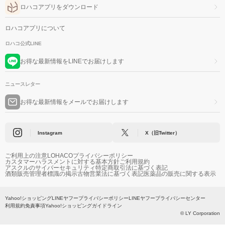
ロハコアプリをダウンロード
ロハコアプリについて
ロハコ公式LINE
お得な最新情報をLINEでお届けします
ニュースレター
お得な最新情報をメールでお届けします
Instagram
X（旧Twitter）
ご利用上の注意
LOHACOプライバシーポリシー
カスタマーハラスメントに対する基本方針
ご利用規約
アスクルのサイバーセキュリティ
特定商取引法に基づく表記
酒類販売管理者標識の掲示
古物営業法に基づく表記
医薬品の販売に関する表示
Yahoo!ショッピング
LINEヤフープライバシーポリシー
LINEヤフープライバシーセンター
利用規約
免責事項
Yahoo!ショッピングガイドライン
© LY Corporation