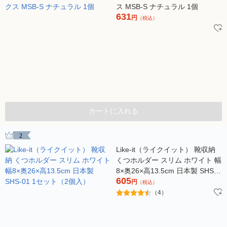
ス MSB-S ナチュラル 1個
631
円
（税込）
カートに入れる
2
Like-it（ライクイット） 靴収納
くつホルダー スリム ホワイト 幅
8×奥26×高13.5cm 日本製 SHS-
605
01 1セット（2個入）
円
（税込）
（4）