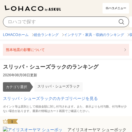
ロハコメニュー
スリッパ・シューズラック
カテゴリ選択
LOHACOホーム
総合ランキング
インテリア・家具・収納のランキング
熊本地震の影響について
スリッパ・シューズラックのランキング
2026年08月08日更新
スリッパ・シューズラック
カテゴリ選択
スリッパ・シューズラックのカテゴリページを見る
ポイント等は原則として税抜金額に対し付与されます。また、表示よりも付与数、付与率が少
ない場合があります。最新の情報はカート画面でご確認ください。
1
アイリスオーヤマ シューボック