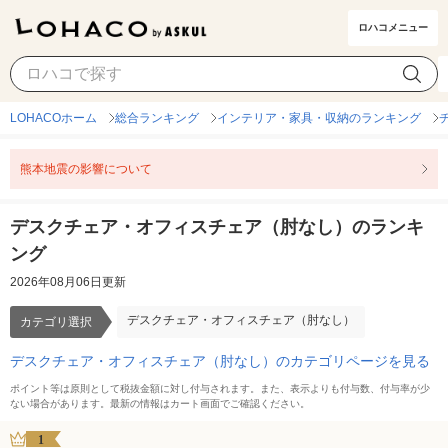
ロハコメニュー
デスクチェア・オフィスチェア（肘なし）
カテゴリ選択
LOHACOホーム
総合ランキング
インテリア・家具・収納のランキング
熊本地震の影響について
デスクチェア・オフィスチェア（肘なし）のランキ
ング
2026年08月06日更新
デスクチェア・オフィスチェア（肘なし）
カテゴリ選択
デスクチェア・オフィスチェア（肘なし）のカテゴリページを見る
ポイント等は原則として税抜金額に対し付与されます。また、表示よりも付与数、付与率が少
ない場合があります。最新の情報はカート画面でご確認ください。
1