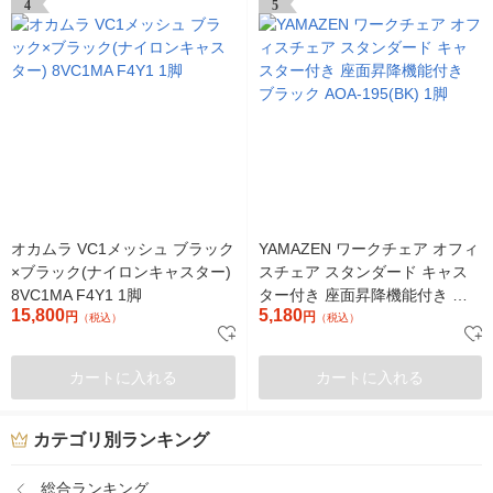
4
5
オカムラ VC1メッシュ ブラック
YAMAZEN ワークチェア オフィ
×ブラック(ナイロンキャスター)
スチェア スタンダード キャス
8VC1MA F4Y1 1脚
ター付き 座面昇降機能付き ブ
15,800
5,180
円
ラック AOA-195(BK) 1脚
円
（税込）
（税込）
カートに入れる
カートに入れる
カテゴリ別ランキング
総合ランキング