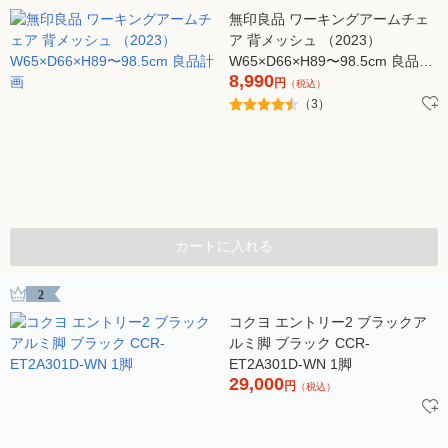
無印良品 ワーキングアームチェ
ア 背メッシュ （2023）
W65×D66×H89〜98.5cm 良品計
8,990
画
円
（税込）
（3）
カートに入れる
2
コクヨ エントリー2 ブラックア
ルミ脚 ブラック CCR-
ET2A301D-WN 1脚
29,000
円
（税込）