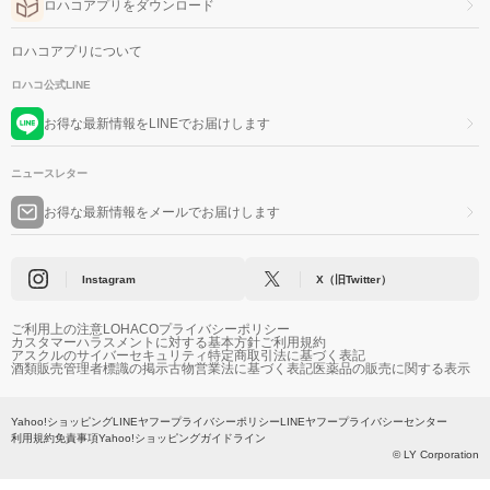
ロハコアプリをダウンロード
ロハコアプリについて
ロハコ公式LINE
お得な最新情報をLINEでお届けします
ニュースレター
お得な最新情報をメールでお届けします
Instagram
X（旧Twitter）
ご利用上の注意
LOHACOプライバシーポリシー
カスタマーハラスメントに対する基本方針
ご利用規約
アスクルのサイバーセキュリティ
特定商取引法に基づく表記
酒類販売管理者標識の掲示
古物営業法に基づく表記
医薬品の販売に関する表示
Yahoo!ショッピング
LINEヤフープライバシーポリシー
LINEヤフープライバシーセンター
利用規約
免責事項
Yahoo!ショッピングガイドライン
© LY Corporation