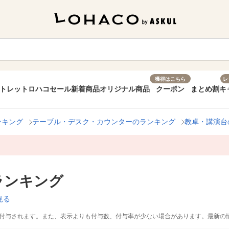
獲得はこちら
レ
トレット
ロハコセール
新着商品
オリジナル商品
クーポン
まとめ割
キ
ンキング
テーブル・デスク・カウンターのランキング
教卓・講演台
ランキング
見る
付与されます。また、表示よりも付与数、付与率が少ない場合があります。最新の