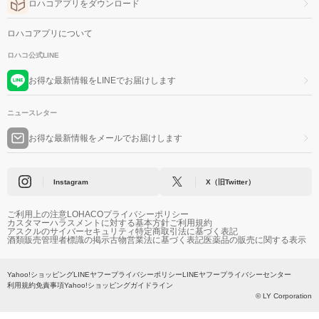
ロハコアプリをダウンロード
ロハコアプリについて
ロハコ公式LINE
お得な最新情報をLINEでお届けします
ニュースレター
お得な最新情報をメールでお届けします
Instagram
X（旧Twitter）
ご利用上の注意
LOHACOプライバシーポリシー
カスタマーハラスメントに対する基本方針
ご利用規約
アスクルのサイバーセキュリティ
特定商取引法に基づく表記
酒類販売管理者標識の掲示
古物営業法に基づく表記
医薬品の販売に関する表示
Yahoo!ショッピング
LINEヤフープライバシーポリシー
LINEヤフープライバシーセンター
利用規約
免責事項
Yahoo!ショッピングガイドライン
© LY Corporation