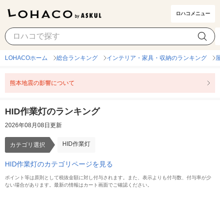
ロハコメニュー
HID作業灯
カテゴリ選択
LOHACOホーム
総合ランキング
インテリア・家具・収納のランキング
熊本地震の影響について
HID作業灯のランキング
2026年08月08日更新
HID作業灯
カテゴリ選択
HID作業灯のカテゴリページを見る
ポイント等は原則として税抜金額に対し付与されます。また、表示よりも付与数、付与率が少
ない場合があります。最新の情報はカート画面でご確認ください。