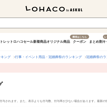
獲得はこちら
レ
トレット
ロハコセール
新着商品
オリジナル商品
クーポン
まとめ割
キ
ンキング
行事・イベント用品・冠婚葬祭のランキング
冠婚葬祭のラ
グ
付与されます。また、表示よりも付与数、付与率が少ない場合があります。最新の