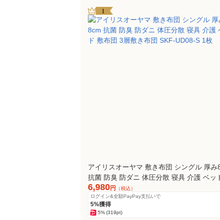
1
アイリスオーヤマ 敷き布団 シングル 厚み8
抗菌 防臭 防ダニ 体圧分散 寝具 介護 ベッ
6,980
布団 3層敷き布団 SKF-UD08-S 1枚
円
（税込）
ログイン&全額PayPay支払いで
5%獲得
5%
(319pt)