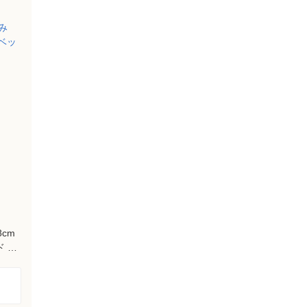
cm
ド 敷