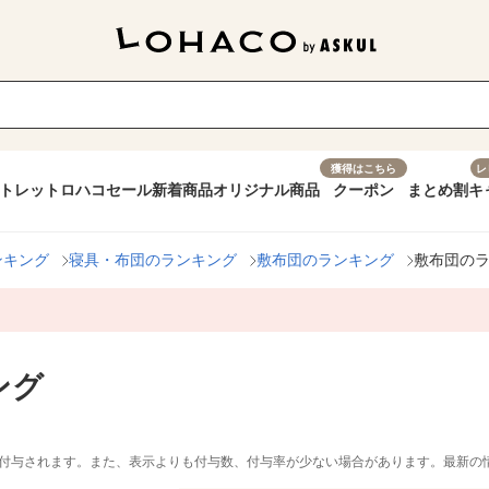
獲得はこちら
レ
トレット
ロハコセール
新着商品
オリジナル商品
クーポン
まとめ割
キ
ンキング
寝具・布団のランキング
敷布団のランキング
敷布団の
ング
付与されます。また、表示よりも付与数、付与率が少ない場合があります。最新の