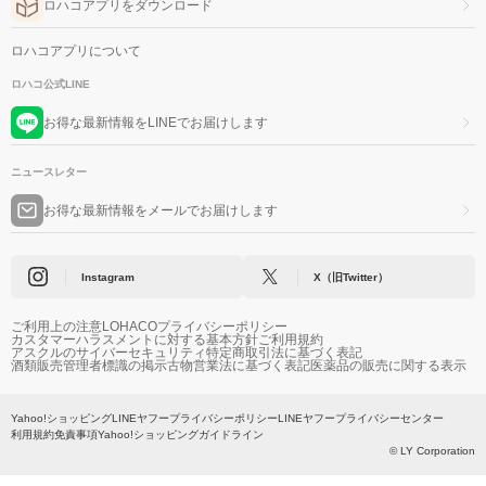
ロハコアプリをダウンロード
ロハコアプリについて
ロハコ公式LINE
お得な最新情報をLINEでお届けします
ニュースレター
お得な最新情報をメールでお届けします
Instagram
X（旧Twitter）
ご利用上の注意
LOHACOプライバシーポリシー
カスタマーハラスメントに対する基本方針
ご利用規約
アスクルのサイバーセキュリティ
特定商取引法に基づく表記
酒類販売管理者標識の掲示
古物営業法に基づく表記
医薬品の販売に関する表示
Yahoo!ショッピング
LINEヤフープライバシーポリシー
LINEヤフープライバシーセンター
利用規約
免責事項
Yahoo!ショッピングガイドライン
© LY Corporation