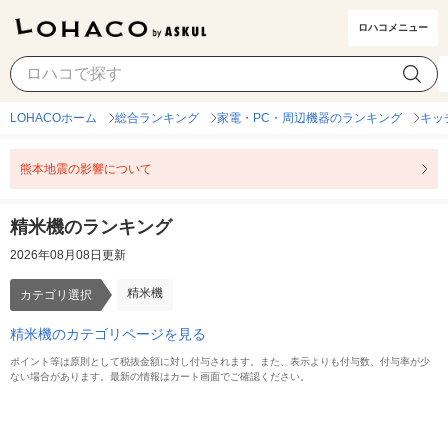
ロハコメニュー
精米機
カテゴリ選択
LOHACOホーム
総合ランキング
家電・PC・周辺機器のランキング
キッ
熊本地震の影響について
精米機のランキング
2026年08月08日更新
精米機
カテゴリ選択
精米機のカテゴリページを見る
ポイント等は原則として税抜金額に対し付与されます。また、表示よりも付与数、付与率が少
ない場合があります。最新の情報はカート画面でご確認ください。