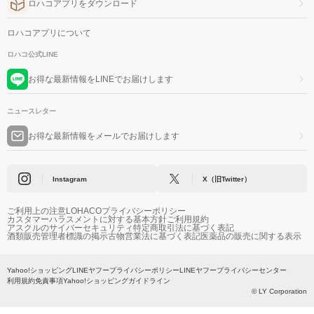
ロハコアプリをダウンロード
ロハコアプリについて
ロハコ公式LINE
お得な最新情報をLINEでお届けします
ニュースレター
お得な最新情報をメールでお届けします
Instagram
X（旧Twitter）
ご利用上の注意
LOHACOプライバシーポリシー
カスタマーハラスメントに対する基本方針
ご利用規約
アスクルのサイバーセキュリティ
特定商取引法に基づく表記
酒類販売管理者標識の掲示
古物営業法に基づく表記
医薬品の販売に関する表示
Yahoo!ショッピング
LINEヤフープライバシーポリシー
LINEヤフープライバシーセンター
利用規約
免責事項
Yahoo!ショッピングガイドライン
© LY Corporation