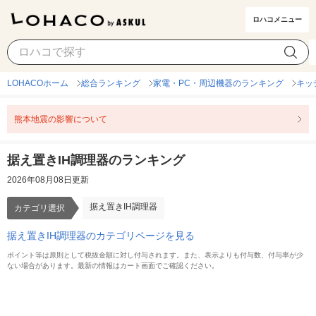
ロハコメニュー
据え置きIH調理器
カテゴリ選択
LOHACOホーム
総合ランキング
家電・PC・周辺機器のランキング
キッ
熊本地震の影響について
据え置きIH調理器のランキング
2026年08月08日更新
据え置きIH調理器
カテゴリ選択
据え置きIH調理器のカテゴリページを見る
ポイント等は原則として税抜金額に対し付与されます。また、表示よりも付与数、付与率が少
ない場合があります。最新の情報はカート画面でご確認ください。