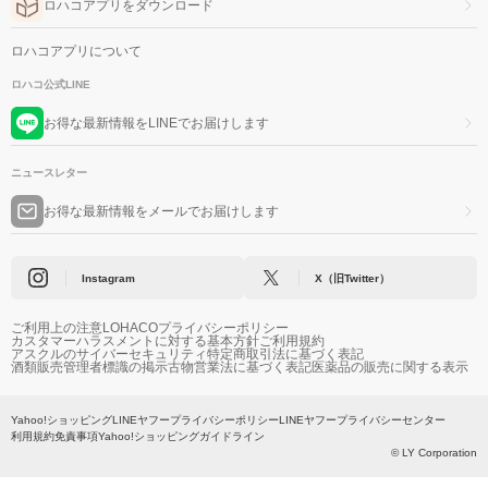
ロハコアプリをダウンロード
ロハコアプリについて
ロハコ公式LINE
お得な最新情報をLINEでお届けします
ニュースレター
お得な最新情報をメールでお届けします
Instagram
X（旧Twitter）
ご利用上の注意
LOHACOプライバシーポリシー
カスタマーハラスメントに対する基本方針
ご利用規約
アスクルのサイバーセキュリティ
特定商取引法に基づく表記
酒類販売管理者標識の掲示
古物営業法に基づく表記
医薬品の販売に関する表示
Yahoo!ショッピング
LINEヤフープライバシーポリシー
LINEヤフープライバシーセンター
利用規約
免責事項
Yahoo!ショッピングガイドライン
© LY Corporation