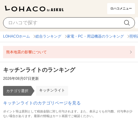
ロハコメニュー
キッチンライト
カテゴリ選択
LOHACOホーム
総合ランキング
家電・PC・周辺機器のランキング
照明
熊本地震の影響について
キッチンライトのランキング
2026年08月07日更新
キッチンライト
カテゴリ選択
キッチンライトのカテゴリページを見る
ポイント等は原則として税抜金額に対し付与されます。また、表示よりも付与数、付与率が少
ない場合があります。最新の情報はカート画面でご確認ください。