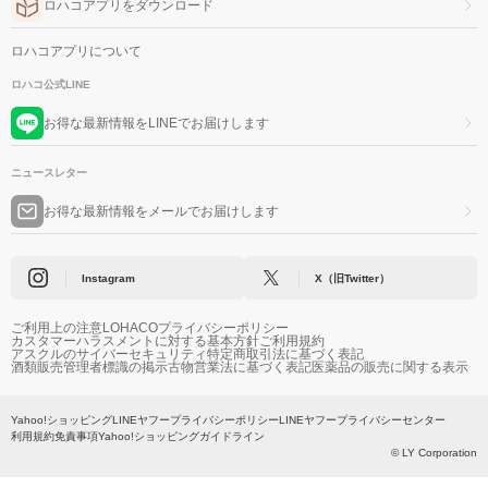
ロハコアプリをダウンロード
ロハコアプリについて
ロハコ公式LINE
お得な最新情報をLINEでお届けします
ニュースレター
お得な最新情報をメールでお届けします
Instagram
X（旧Twitter）
ご利用上の注意
LOHACOプライバシーポリシー
カスタマーハラスメントに対する基本方針
ご利用規約
アスクルのサイバーセキュリティ
特定商取引法に基づく表記
酒類販売管理者標識の掲示
古物営業法に基づく表記
医薬品の販売に関する表示
Yahoo!ショッピング
LINEヤフープライバシーポリシー
LINEヤフープライバシーセンター
利用規約
免責事項
Yahoo!ショッピングガイドライン
© LY Corporation