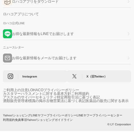
ロハコアプリをダウンロード
ロハコアプリについて
ロハコ公式LINE
お得な最新情報をLINEでお届けします
ニュースレター
お得な最新情報をメールでお届けします
Instagram
X（旧Twitter）
ご利用上の注意
LOHACOプライバシーポリシー
カスタマーハラスメントに対する基本方針
ご利用規約
アスクルのサイバーセキュリティ
特定商取引法に基づく表記
酒類販売管理者標識の掲示
古物営業法に基づく表記
医薬品の販売に関する表示
Yahoo!ショッピング
LINEヤフープライバシーポリシー
LINEヤフープライバシーセンター
利用規約
免責事項
Yahoo!ショッピングガイドライン
© LY Corporation