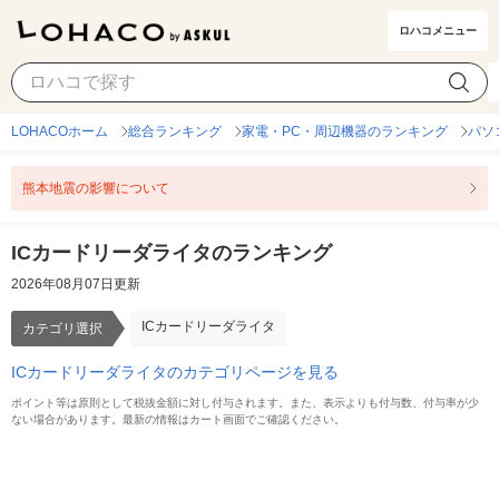
ロハコメニュー
ICカードリーダライタ
カテゴリ選択
LOHACOホーム
総合ランキング
家電・PC・周辺機器のランキング
パソ
熊本地震の影響について
ICカードリーダライタのランキング
2026年08月07日更新
ICカードリーダライタ
カテゴリ選択
ICカードリーダライタのカテゴリページを見る
ポイント等は原則として税抜金額に対し付与されます。また、表示よりも付与数、付与率が少
ない場合があります。最新の情報はカート画面でご確認ください。