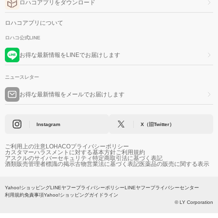
ロハコアプリをダウンロード
ロハコアプリについて
ロハコ公式LINE
お得な最新情報をLINEでお届けします
ニュースレター
お得な最新情報をメールでお届けします
Instagram
X（旧Twitter）
ご利用上の注意
LOHACOプライバシーポリシー
カスタマーハラスメントに対する基本方針
ご利用規約
アスクルのサイバーセキュリティ
特定商取引法に基づく表記
酒類販売管理者標識の掲示
古物営業法に基づく表記
医薬品の販売に関する表示
Yahoo!ショッピング
LINEヤフープライバシーポリシー
LINEヤフープライバシーセンター
利用規約
免責事項
Yahoo!ショッピングガイドライン
© LY Corporation