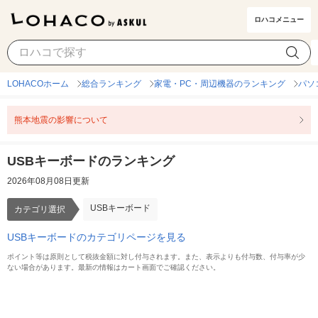
ロハコメニュー
USBキーボード
カテゴリ選択
LOHACOホーム
総合ランキング
家電・PC・周辺機器のランキング
パソ
熊本地震の影響について
USBキーボードのランキング
2026年08月08日更新
USBキーボード
カテゴリ選択
USBキーボードのカテゴリページを見る
ポイント等は原則として税抜金額に対し付与されます。また、表示よりも付与数、付与率が少
ない場合があります。最新の情報はカート画面でご確認ください。