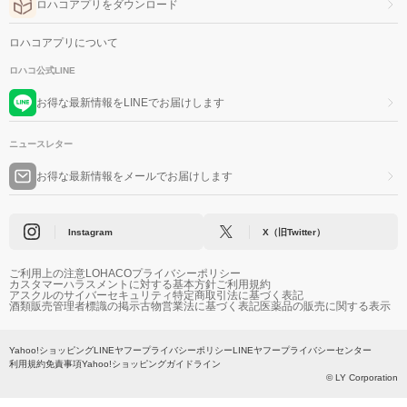
ロハコアプリをダウンロード
ロハコアプリについて
ロハコ公式LINE
お得な最新情報をLINEでお届けします
ニュースレター
お得な最新情報をメールでお届けします
Instagram
X（旧Twitter）
ご利用上の注意
LOHACOプライバシーポリシー
カスタマーハラスメントに対する基本方針
ご利用規約
アスクルのサイバーセキュリティ
特定商取引法に基づく表記
酒類販売管理者標識の掲示
古物営業法に基づく表記
医薬品の販売に関する表示
Yahoo!ショッピング
LINEヤフープライバシーポリシー
LINEヤフープライバシーセンター
利用規約
免責事項
Yahoo!ショッピングガイドライン
© LY Corporation