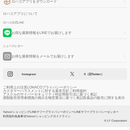
ロハコアプリをダウンロード
ロハコアプリについて
ロハコ公式LINE
お得な最新情報をLINEでお届けします
ニュースレター
お得な最新情報をメールでお届けします
Instagram
X（旧Twitter）
ご利用上の注意
LOHACOプライバシーポリシー
カスタマーハラスメントに対する基本方針
ご利用規約
アスクルのサイバーセキュリティ
特定商取引法に基づく表記
酒類販売管理者標識の掲示
古物営業法に基づく表記
医薬品の販売に関する表示
Yahoo!ショッピング
LINEヤフープライバシーポリシー
LINEヤフープライバシーセンター
利用規約
免責事項
Yahoo!ショッピングガイドライン
© LY Corporation