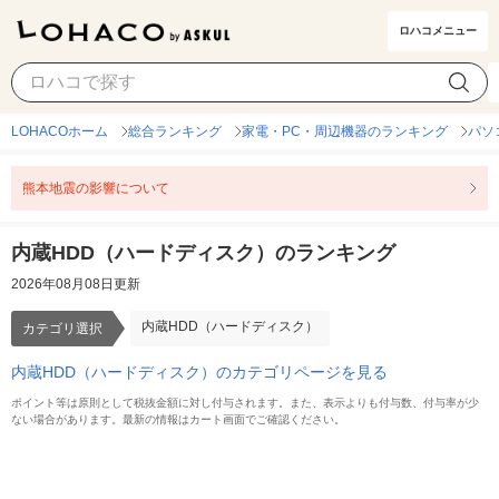
ロハコメニュー
内蔵HDD（ハードディスク）
カテゴリ選択
LOHACOホーム
総合ランキング
家電・PC・周辺機器のランキング
パソ
熊本地震の影響について
内蔵HDD（ハードディスク）のランキング
2026年08月08日更新
内蔵HDD（ハードディスク）
カテゴリ選択
内蔵HDD（ハードディスク）のカテゴリページを見る
ポイント等は原則として税抜金額に対し付与されます。また、表示よりも付与数、付与率が少
ない場合があります。最新の情報はカート画面でご確認ください。