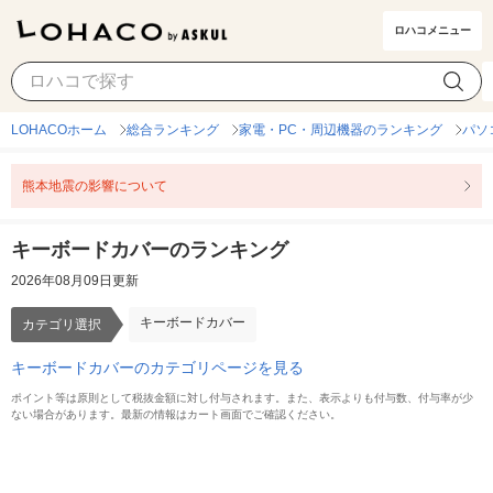
ロハコメニュー
キーボードカバー
カテゴリ選択
LOHACOホーム
総合ランキング
家電・PC・周辺機器のランキング
パソ
熊本地震の影響について
キーボードカバーのランキング
2026年08月09日更新
キーボードカバー
カテゴリ選択
キーボードカバーのカテゴリページを見る
ポイント等は原則として税抜金額に対し付与されます。また、表示よりも付与数、付与率が少
ない場合があります。最新の情報はカート画面でご確認ください。