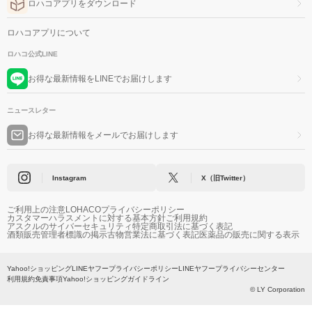
ロハコアプリをダウンロード
ロハコアプリについて
ロハコ公式LINE
お得な最新情報をLINEでお届けします
ニュースレター
お得な最新情報をメールでお届けします
Instagram
X（旧Twitter）
ご利用上の注意
LOHACOプライバシーポリシー
カスタマーハラスメントに対する基本方針
ご利用規約
アスクルのサイバーセキュリティ
特定商取引法に基づく表記
酒類販売管理者標識の掲示
古物営業法に基づく表記
医薬品の販売に関する表示
Yahoo!ショッピング
LINEヤフープライバシーポリシー
LINEヤフープライバシーセンター
利用規約
免責事項
Yahoo!ショッピングガイドライン
© LY Corporation