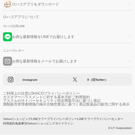
ロハコアプリをダウンロード
ロハコアプリについて
ロハコ公式LINE
お得な最新情報をLINEでお届けします
ニュースレター
お得な最新情報をメールでお届けします
Instagram
X（旧Twitter）
ご利用上の注意
LOHACOプライバシーポリシー
カスタマーハラスメントに対する基本方針
ご利用規約
アスクルのサイバーセキュリティ
特定商取引法に基づく表記
酒類販売管理者標識の掲示
古物営業法に基づく表記
医薬品の販売に関する表示
Yahoo!ショッピング
LINEヤフープライバシーポリシー
LINEヤフープライバシーセンター
利用規約
免責事項
Yahoo!ショッピングガイドライン
© LY Corporation