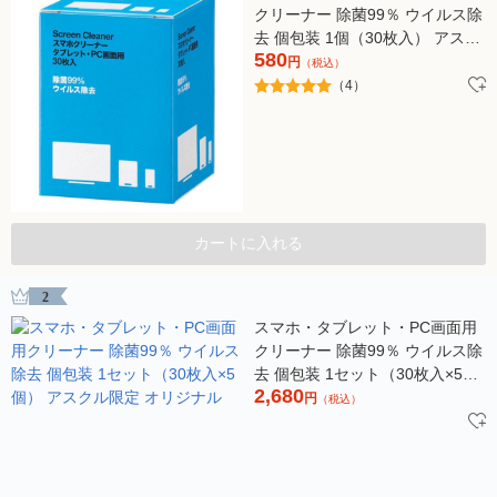
クリーナー 除菌99％ ウイルス除
去 個包装 1個（30枚入） アスク
580
ル限定 オリジナル
円
（税込）
（4）
カートに入れる
2
スマホ・タブレット・PC画面用
クリーナー 除菌99％ ウイルス除
去 個包装 1セット（30枚入×5
2,680
個） アスクル限定 オリジナル
円
（税込）