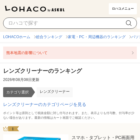
ロハコメニュー
レンズクリーナー
カテゴリ選択
LOHACOホーム
総合ランキング
家電・PC・周辺機器のランキング
パソ
熊本地震の影響について
レンズクリーナーのランキング
2026年08月08日更新
レンズクリーナー
カテゴリ選択
レンズクリーナーのカテゴリページを見る
ポイント等は原則として税抜金額に対し付与されます。また、表示よりも付与数、付与率が少
ない場合があります。最新の情報はカート画面でご確認ください。
1
スマホ・タブレット・PC画面用