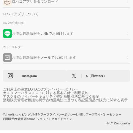
ロハコアプリをダウンロード
ロハコアプリについて
ロハコ公式LINE
お得な最新情報をLINEでお届けします
ニュースレター
お得な最新情報をメールでお届けします
Instagram
X（旧Twitter）
ご利用上の注意
LOHACOプライバシーポリシー
カスタマーハラスメントに対する基本方針
ご利用規約
アスクルのサイバーセキュリティ
特定商取引法に基づく表記
酒類販売管理者標識の掲示
古物営業法に基づく表記
医薬品の販売に関する表示
Yahoo!ショッピング
LINEヤフープライバシーポリシー
LINEヤフープライバシーセンター
利用規約
免責事項
Yahoo!ショッピングガイドライン
© LY Corporation