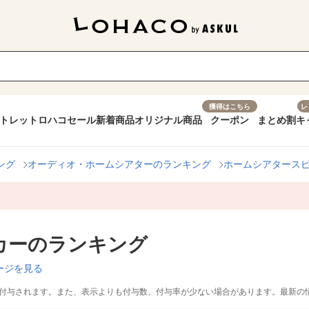
獲得はこちら
レ
トレット
ロハコセール
新着商品
オリジナル商品
クーポン
まとめ割
キ
ング
オーディオ・ホームシアターのランキング
ホームシアタース
カーのランキング
ージを見る
付与されます。また、表示よりも付与数、付与率が少ない場合があります。最新の