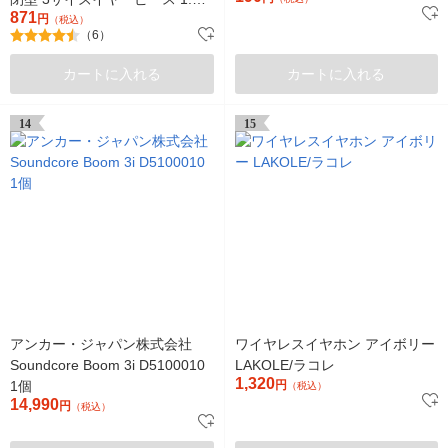
871
コード
円
（税込）
（6）
カートに入れる
カートに入れる
14
15
アンカー・ジャパン株式会社
ワイヤレスイヤホン アイボリー
Soundcore Boom 3i D5100010
LAKOLE/ラコレ
1,320
1個
円
（税込）
14,990
円
（税込）