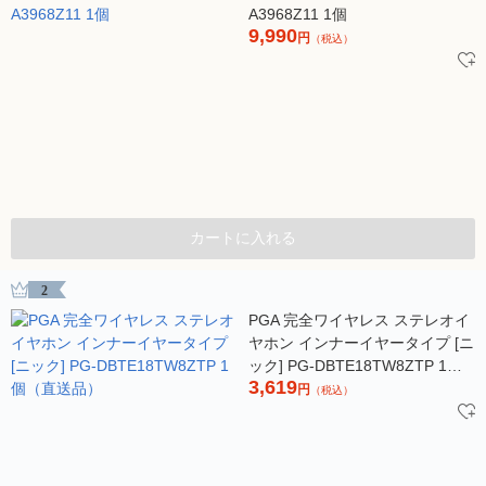
A3968Z11 1個
9,990
円
（税込）
カートに入れる
2
PGA 完全ワイヤレス ステレオイ
ヤホン インナーイヤータイプ [ニ
ック] PG-DBTE18TW8ZTP 1個
3,619
（直送品）
円
（税込）