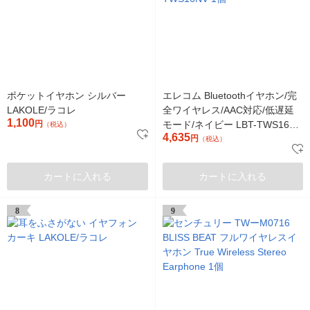
ポケットイヤホン シルバー
エレコム Bluetoothイヤホン/完
LAKOLE/ラコレ
全ワイヤレス/AAC対応/低遅延
1,100
円
モード/ネイビー LBT-TWS16NV
（税込）
4,635
1個
円
（税込）
カートに入れる
カートに入れる
8
9