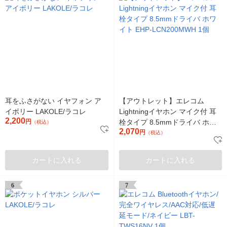
耳をふさがない イヤフォン ア
【アウトレット】エレコム
イボリー LAKOLE/ラコレ
Lightningイヤホン マイク付 耳
2,200
円
栓タイプ 8.5mmドライバ ホワ
（税込）
2,070
イト EHP-LCN200MWH 1個
円
（税込）
カートに入れる
カートに入れる
6
7