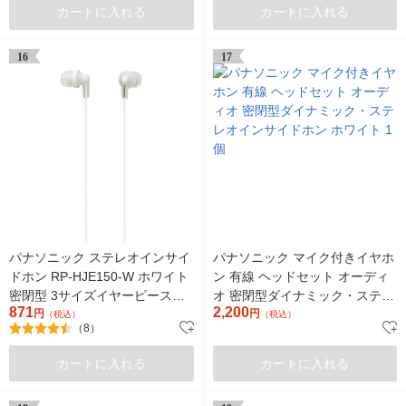
カートに入れる
カートに入れる
16
17
パナソニック ステレオインサイ
パナソニック マイク付きイヤホ
ドホン RP-HJE150-W ホワイト
ン 有線 ヘッドセット オーディ
密閉型 3サイズイヤーピース
オ 密閉型ダイナミック・ステレ
871
2,200
1.2mコード
円
オインサイドホン ホワイト 1個
円
（税込）
（税込）
（8）
カートに入れる
カートに入れる