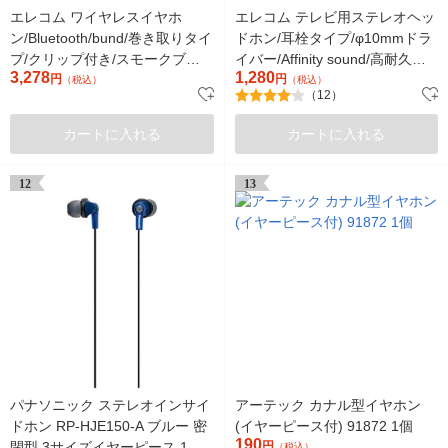
エレコム ワイヤレスイヤホ
エレコム テレビ用ステレオヘッ
ン/Bluetooth/bund/巻き取りタイ
ドホン/耳栓タイプ/φ10mmドラ
プ/クリップ付き/スモークブラ
イバー/Affinity sound/高耐久ケ
3,278
1,280
ック LBT-HPC17BK 1個
円
ーブル/5.0m/ブラック
円
（税込）
（税込）
（12）
カートに入れる
カートに入れる
12
13
パナソニック ステレオインサイ
アーテック カナル型イヤホン
ドホン RP-HJE150-A ブルー 密
(イヤーピース付) 91872 1個
190
閉型 3サイズイヤーピース 1.2m
円
（税込）