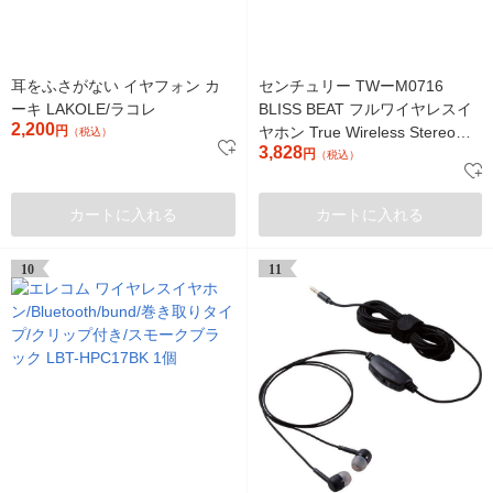
耳をふさがない イヤフォン カ
センチュリー TWーM0716
ーキ LAKOLE/ラコレ
BLISS BEAT フルワイヤレスイ
2,200
円
ヤホン True Wireless Stereo
（税込）
3,828
Earphone 1個
円
（税込）
カートに入れる
カートに入れる
10
11