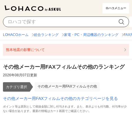
ロハコメニュー
その他メーカー用FAXフィルムその他
カテゴリ選択
LOHACOホーム
総合ランキング
家電・PC・周辺機器のランキング
FA
熊本地震の影響について
その他メーカー用FAXフィルムその他のランキング
2026年08月07日更新
その他メーカー用FAXフィルムその他
カテゴリ選択
その他メーカー用FAXフィルムその他のカテゴリページを見る
ポイント等は原則として税抜金額に対し付与されます。また、表示よりも付与数、付与率が少
ない場合があります。最新の情報はカート画面でご確認ください。