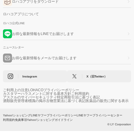
ロハコアプリをダウンロード
ロハコアプリについて
ロハコ公式LINE
お得な最新情報をLINEでお届けします
ニュースレター
お得な最新情報をメールでお届けします
Instagram
X（旧Twitter）
ご利用上の注意
LOHACOプライバシーポリシー
カスタマーハラスメントに対する基本方針
ご利用規約
アスクルのサイバーセキュリティ
特定商取引法に基づく表記
酒類販売管理者標識の掲示
古物営業法に基づく表記
医薬品の販売に関する表示
Yahoo!ショッピング
LINEヤフープライバシーポリシー
LINEヤフープライバシーセンター
利用規約
免責事項
Yahoo!ショッピングガイドライン
© LY Corporation