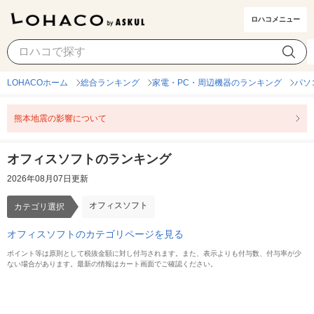
ロハコメニュー
オフィスソフト
カテゴリ選択
LOHACOホーム
総合ランキング
家電・PC・周辺機器のランキング
パソ
熊本地震の影響について
オフィスソフトのランキング
2026年08月07日更新
オフィスソフト
カテゴリ選択
オフィスソフトのカテゴリページを見る
ポイント等は原則として税抜金額に対し付与されます。また、表示よりも付与数、付与率が少
ない場合があります。最新の情報はカート画面でご確認ください。