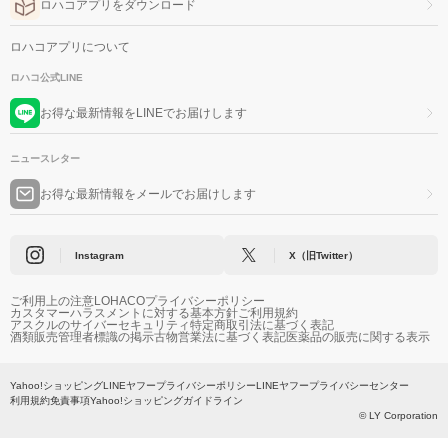
ロハコアプリをダウンロード
ロハコアプリについて
ロハコ公式LINE
お得な最新情報をLINEでお届けします
ニュースレター
お得な最新情報をメールでお届けします
Instagram
X（旧Twitter）
ご利用上の注意
LOHACOプライバシーポリシー
カスタマーハラスメントに対する基本方針
ご利用規約
アスクルのサイバーセキュリティ
特定商取引法に基づく表記
酒類販売管理者標識の掲示
古物営業法に基づく表記
医薬品の販売に関する表示
Yahoo!ショッピング
LINEヤフープライバシーポリシー
LINEヤフープライバシーセンター
利用規約
免責事項
Yahoo!ショッピングガイドライン
© LY Corporation