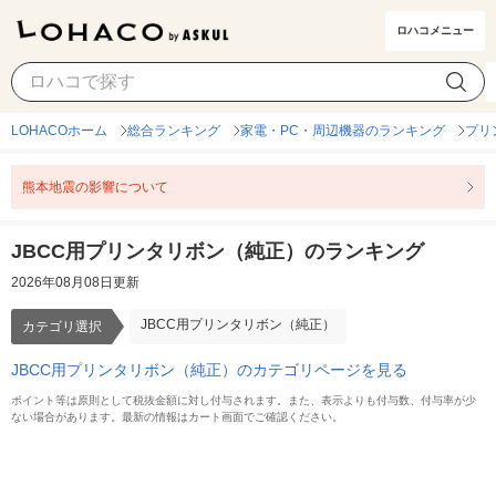
ロハコメニュー
JBCC用プリンタリボン（純正）
カテゴリ選択
LOHACOホーム
総合ランキング
家電・PC・周辺機器のランキング
プリ
熊本地震の影響について
JBCC用プリンタリボン（純正）のランキング
2026年08月08日更新
JBCC用プリンタリボン（純正）
カテゴリ選択
JBCC用プリンタリボン（純正）のカテゴリページを見る
ポイント等は原則として税抜金額に対し付与されます。また、表示よりも付与数、付与率が少
ない場合があります。最新の情報はカート画面でご確認ください。