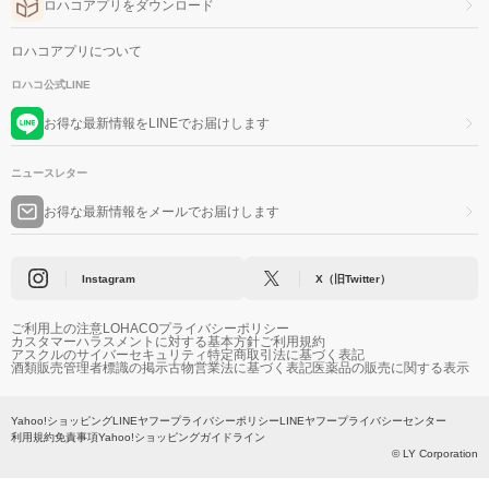
ロハコアプリをダウンロード
ロハコアプリについて
ロハコ公式LINE
お得な最新情報をLINEでお届けします
ニュースレター
お得な最新情報をメールでお届けします
Instagram
X（旧Twitter）
ご利用上の注意
LOHACOプライバシーポリシー
カスタマーハラスメントに対する基本方針
ご利用規約
アスクルのサイバーセキュリティ
特定商取引法に基づく表記
酒類販売管理者標識の掲示
古物営業法に基づく表記
医薬品の販売に関する表示
Yahoo!ショッピング
LINEヤフープライバシーポリシー
LINEヤフープライバシーセンター
利用規約
免責事項
Yahoo!ショッピングガイドライン
© LY Corporation