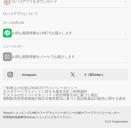
ロハコアプリをダウンロード
ロハコアプリについて
ロハコ公式LINE
お得な最新情報をLINEでお届けします
ニュースレター
お得な最新情報をメールでお届けします
Instagram
X（旧Twitter）
ご利用上の注意
LOHACOプライバシーポリシー
カスタマーハラスメントに対する基本方針
ご利用規約
アスクルのサイバーセキュリティ
特定商取引法に基づく表記
酒類販売管理者標識の掲示
古物営業法に基づく表記
医薬品の販売に関する表示
Yahoo!ショッピング
LINEヤフープライバシーポリシー
LINEヤフープライバシーセンター
利用規約
免責事項
Yahoo!ショッピングガイドライン
© LY Corporation