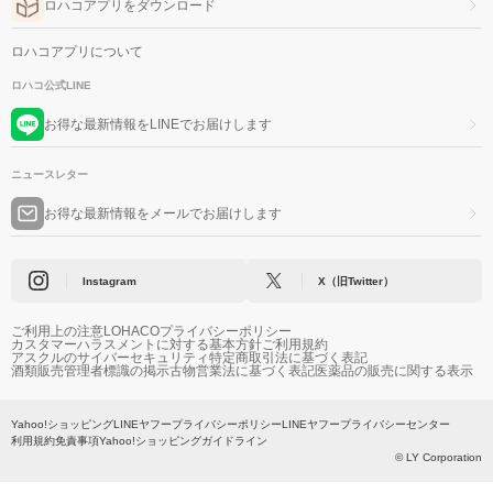
ロハコアプリをダウンロード
ロハコアプリについて
ロハコ公式LINE
お得な最新情報をLINEでお届けします
ニュースレター
お得な最新情報をメールでお届けします
Instagram
X（旧Twitter）
ご利用上の注意
LOHACOプライバシーポリシー
カスタマーハラスメントに対する基本方針
ご利用規約
アスクルのサイバーセキュリティ
特定商取引法に基づく表記
酒類販売管理者標識の掲示
古物営業法に基づく表記
医薬品の販売に関する表示
Yahoo!ショッピング
LINEヤフープライバシーポリシー
LINEヤフープライバシーセンター
利用規約
免責事項
Yahoo!ショッピングガイドライン
© LY Corporation