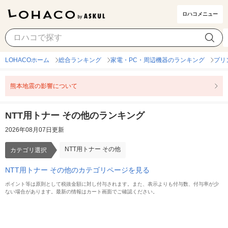
ロハコメニュー
NTT用トナー その他
カテゴリ選択
LOHACOホーム
総合ランキング
家電・PC・周辺機器のランキング
プリ
熊本地震の影響について
NTT用トナー その他のランキング
2026年08月07日更新
NTT用トナー その他
カテゴリ選択
NTT用トナー その他のカテゴリページを見る
ポイント等は原則として税抜金額に対し付与されます。また、表示よりも付与数、付与率が少
ない場合があります。最新の情報はカート画面でご確認ください。