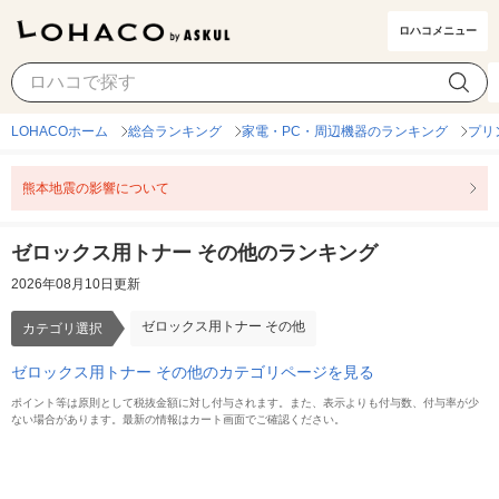
ロハコメニュー
ゼロックス用トナー その他
カテゴリ選択
LOHACOホーム
総合ランキング
家電・PC・周辺機器のランキング
プリ
熊本地震の影響について
ゼロックス用トナー その他のランキング
2026年08月10日更新
ゼロックス用トナー その他
カテゴリ選択
ゼロックス用トナー その他のカテゴリページを見る
ポイント等は原則として税抜金額に対し付与されます。また、表示よりも付与数、付与率が少
ない場合があります。最新の情報はカート画面でご確認ください。