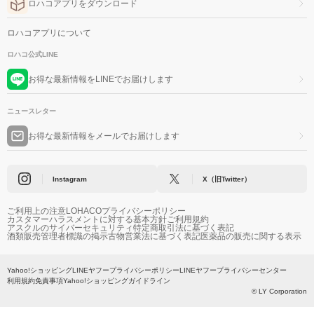
ロハコアプリをダウンロード
ロハコアプリについて
ロハコ公式LINE
お得な最新情報をLINEでお届けします
ニュースレター
お得な最新情報をメールでお届けします
Instagram
X（旧Twitter）
ご利用上の注意
LOHACOプライバシーポリシー
カスタマーハラスメントに対する基本方針
ご利用規約
アスクルのサイバーセキュリティ
特定商取引法に基づく表記
酒類販売管理者標識の掲示
古物営業法に基づく表記
医薬品の販売に関する表示
Yahoo!ショッピング
LINEヤフープライバシーポリシー
LINEヤフープライバシーセンター
利用規約
免責事項
Yahoo!ショッピングガイドライン
© LY Corporation