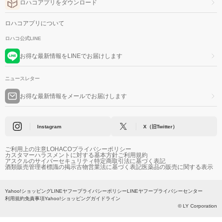
ロハコアプリをダウンロード
ロハコアプリについて
ロハコ公式LINE
お得な最新情報をLINEでお届けします
ニュースレター
お得な最新情報をメールでお届けします
Instagram
X（旧Twitter）
ご利用上の注意
LOHACOプライバシーポリシー
カスタマーハラスメントに対する基本方針
ご利用規約
アスクルのサイバーセキュリティ
特定商取引法に基づく表記
酒類販売管理者標識の掲示
古物営業法に基づく表記
医薬品の販売に関する表示
Yahoo!ショッピング
LINEヤフープライバシーポリシー
LINEヤフープライバシーセンター
利用規約
免責事項
Yahoo!ショッピングガイドライン
© LY Corporation