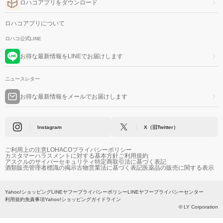
ロハコアプリをダウンロード
ロハコアプリについて
ロハコ公式LINE
お得な最新情報をLINEでお届けします
ニュースレター
お得な最新情報をメールでお届けします
Instagram
X（旧Twitter）
ご利用上の注意
LOHACOプライバシーポリシー
カスタマーハラスメントに対する基本方針
ご利用規約
アスクルのサイバーセキュリティ
特定商取引法に基づく表記
酒類販売管理者標識の掲示
古物営業法に基づく表記
医薬品の販売に関する表示
Yahoo!ショッピング
LINEヤフープライバシーポリシー
LINEヤフープライバシーセンター
利用規約
免責事項
Yahoo!ショッピングガイドライン
© LY Corporation