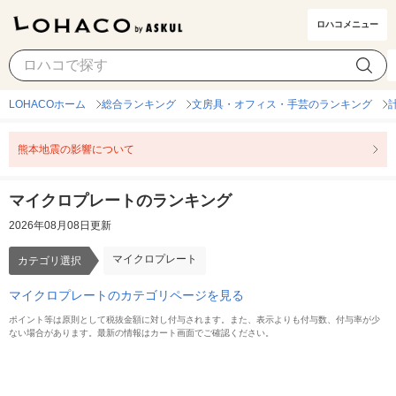
ロハコメニュー
マイクロプレート
カテゴリ選択
LOHACOホーム
総合ランキング
文房具・オフィス・手芸のランキング
熊本地震の影響について
マイクロプレートのランキング
2026年08月08日更新
マイクロプレート
カテゴリ選択
マイクロプレートのカテゴリページを見る
ポイント等は原則として税抜金額に対し付与されます。また、表示よりも付与数、付与率が少
ない場合があります。最新の情報はカート画面でご確認ください。